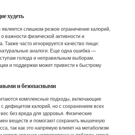
ие худеть
 является слишком резкое ограничение калорий,
 о важности физической активности и
а. Также часто игнорируется качество пищи:
енатуральные аналоги. Еще одна ошибка —
иступам голода и неправильным выборам.
ации и поддержки может привести к быстрому
ивными и безопасными
итаются комплексные подходы, включающие
 с дефицитом калорий, но с сохранением всех
вес без вреда для здоровья. Физические
обмен веществ и помогают сохранить мышечную
сса, так как это напрямую влияет на метаболизм
ли использование непроверенных добавок, могут