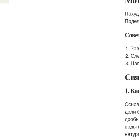
Похуд
Подел
Сове
Зав
Сле
Наг
Свя
1. К
Основ
доли 
дробн
воды 
натур