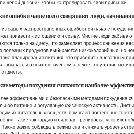
 пищевой дневник, чтобы контролировать свои привычки.
акие ошибки чаще всего совершают люди, начинающ
 из самых распространенных ошибок при начале похудения
ожет привести к истощению и срыву. Многие люди забывают
аются только на диету, что замедляет процесс снижения вес
о полезных продуктов выбираются низкокалорийные, но н
ствие планирования питания, что приводит к внезапным пр
я забывать и о психологическом аспекте: отсутствие мотив
 от диеты.
акие методы похудения считаются наиболее эффект
лее эффективными и безопасными методами похудения сч
льное питание и регулярную физическую активность. Диеты
одимых питательных веществ, помогают постепенно терять 
нения, такие как кардио и силовая тренировка, ускоряют 
. Также важно соблюдать режим сна и снижать уровень стре
етит. Любые экстремальные методы, такие как голодание и