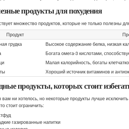
езные продукты для похудения
твует множество продуктов, которые не только полезны для
Продукт
Пр
ная грудка
Высокое содержание белка, низкая ка
а
Богата омега-3 кислотами, способств
щи
Малая калорийность, богаты клетчатк
ты
Хороший источник витаминов и антио
дные продукты, которых стоит избегат
ы вам ни хотелось, но некоторые продукты лучше исключить 
что стоит ограничить:
стфуд
дкие газированные напитки
ные изделия