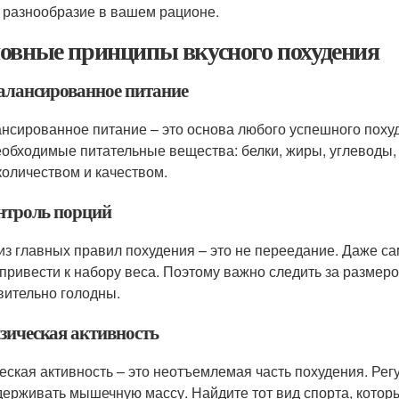
и разнообразие в вашем рационе.
овные принципы вкусного похудения
балансированное питание
нсированное питание – это основа любого успешного поху
еобходимые питательные вещества: белки, жиры, углеводы
 количеством и качеством.
онтроль порций
из главных правил похудения – это не переедание. Даже с
 привести к набору веса. Поэтому важно следить за размером
вительно голодны.
изическая активность
еская активность – это неотъемлемая часть похудения. Ре
держивать мышечную массу. Найдите тот вид спорта, которы