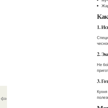
Жа
Как
1. И
Специ
чесно
2. Э
Не бо
приго
3. Го
Кухня
⇦
полез
Мот