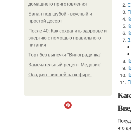
домашнего приготовления
С
П
Банан под шубой - вкусный и
К
простой десерт.
К
После 40: Как сохранить здоровье и
К
энергию с помощью правильного
З
питания
Торт без выпечки "Виноградинка".
К
Замечательный рецепт. Медовик".
К
К
Оладьи с вишней на кефире.
П
Как
Вве
Похуд
что д