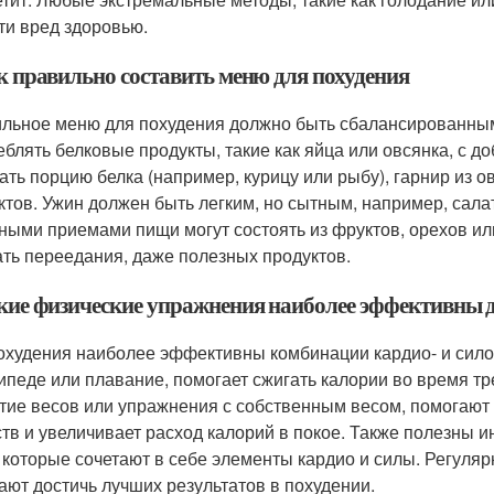
ти вред здоровью.
ак правильно составить меню для похудения
льное меню для похудения должно быть сбалансированным
еблять белковые продукты, такие как яйца или овсянка, с 
ать порцию белка (например, курицу или рыбу), гарнир из
ктов. Ужин должен быть легким, но сытным, например, сала
ными приемами пищи могут состоять из фруктов, орехов ил
ать переедания, даже полезных продуктов.
акие физические упражнения наиболее эффективны 
охудения наиболее эффективны комбинации кардио- и силовы
ипеде или плавание, помогает сжигать калории во время тр
тие весов или упражнения с собственным весом, помогают 
тв и увеличивает расход калорий в покое. Также полезны 
), которые сочетают в себе элементы кардио и силы. Регуляр
ают достичь лучших результатов в похудении.