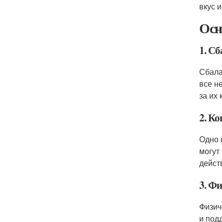
вкус 
Осн
1. С
Сбала
все н
за их
2. К
Одно 
могут
дейст
3. Ф
Физич
и под