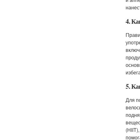
нанес
4. К
Прави
употр
включ
проду
основ
избег
5. К
Для п
велос
подня
вещес
(HIIT
помог