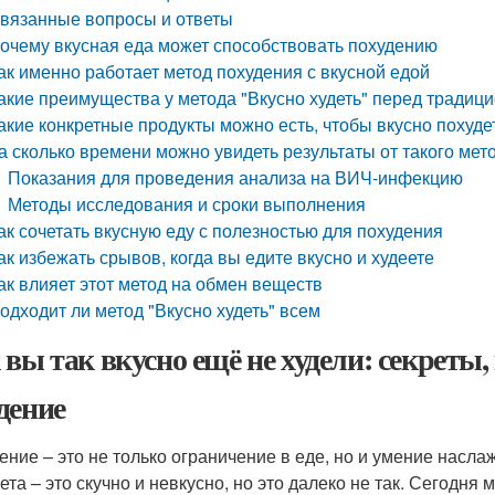
вязанные вопросы и ответы
очему вкусная еда может способствовать похудению
ак именно работает метод похудения с вкусной едой
акие преимущества у метода "Вкусно худеть" перед тради
акие конкретные продукты можно есть, чтобы вкусно похуде
а сколько времени можно увидеть результаты от такого мет
Показания для проведения анализа на ВИЧ-инфекцию
Методы исследования и сроки выполнения
ак сочетать вкусную еду с полезностью для похудения
ак избежать срывов, когда вы едите вкусно и худеете
ак влияет этот метод на обмен веществ
одходит ли метод "Вкусно худеть" всем
 вы так вкусно ещё не худели: секреты,
дение
ение – это не только ограничение в еде, но и умение насла
иета – это скучно и невкусно, но это далеко не так. Сегодня