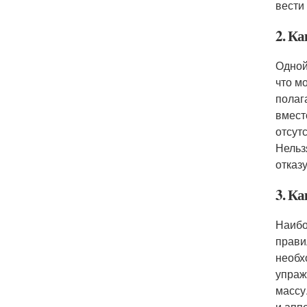
вести
2. К
Одной
что м
полаг
вмест
отсут
Нельз
отказу
3. К
Наибо
прави
необх
упраж
массу
и апп