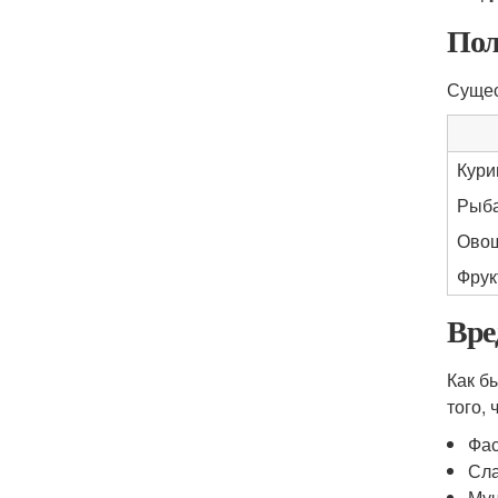
Пол
Сущес
Кури
Рыб
Ово
Фрук
Вре
Как б
того, 
Фа
Сла
Муч