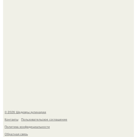
Самая популярная еда летом - мороженое.
Этот рецепт с первого раза даже у новичков получается.
© 2026 Шедевры кулинарии
Контакты
Пользовательское соглашение
Политика конфидециальности
Обратная связь