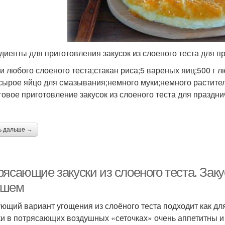
диенты для приготовления закусок из слоеного теста для пр
ки любого слоеного теста;стакан риса;5 вареных яиц;500 г 
сырое яйцо для смазывания;немного муки;немного растител
овое приготовление закусок из слоеного теста для праздни
ь дальше →
ясающие закуски из слоеного теста. Заку
ршем
ющий вариант угощения из слоёного теста подходит как для
и в потрясающих воздушных «сеточках» очень аппетитны и