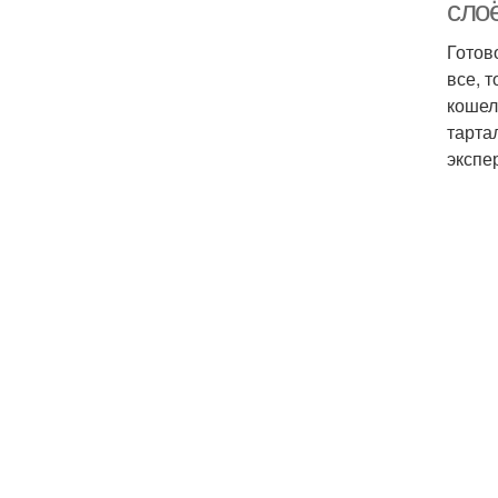
слоё
Готов
все, 
кошел
тарта
экспе