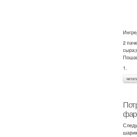
Ингре
2 пач
сыра;
Пошаг
1.
читат
Потр
фа
Следу
шарик