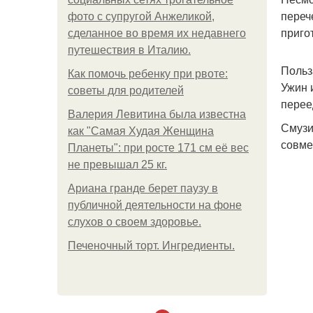
переч
фото с супругой Анжеликой,
приго
сделанное во время их недавнего
путешествия в Италию.
Польз
Как помочь ребенку при рвоте:
Ужин 
советы для родителей
перее
Валерия Левитина была известна
Смузи
как "Самая Худая Женщина
совме
Планеты": при росте 171 см её вес
не превышал 25 кг.
Ариана гранде берет паузу в
публичной деятельности на фоне
слухов о своем здоровье.
Печеночный торт. Ингредиенты.