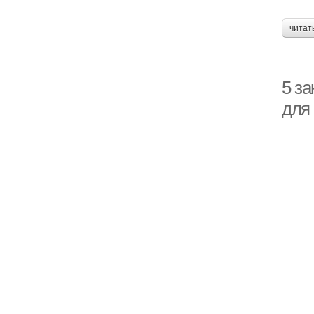
читат
5 за
для