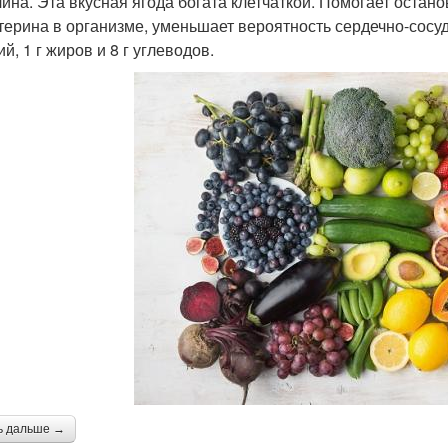
лина. Эта вкусная ягода богата клетчаткой. Помогает остан
терина в организме, уменьшает вероятность сердечно-сос
й, 1 г жиров и 8 г углеводов.
ь дальше →