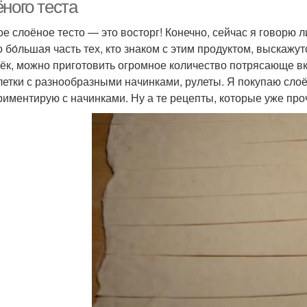
ного теста
ое слоёное тесто — это восторг! Конечно, сейчас я говорю л
то бо́льшая часть тех, кто знаком с этим продуктом, выскаж
ёк, можно приготовить огромное количество потрясающе вк
летки с разнообразными начинками, рулеты. Я покупаю слоё
риментирую с начинками. Ну а те рецепты, которые уже пр