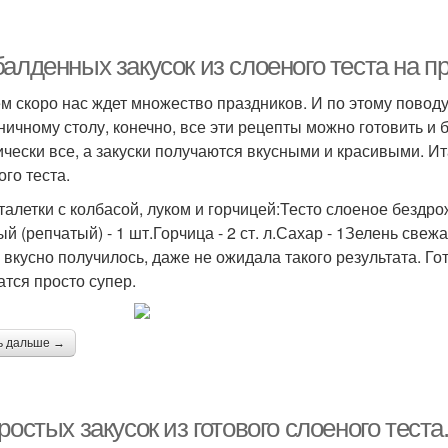
алденных закусок из слоеного теста на п
м скоро нас ждет множество праздников. И по этому поводу
ничному столу, конечно, все эти рецепты можно готовить и 
ически все, а закуски получаются вкусными и красивыми. Ит
ого теста.
рталетки с колбасой, луком и горчицей:Тесто слоеное бездро
й (репчатый) - 1 шт.Горчица - 2 ст. л.Сахар - 1Зелень свежая
 вкусно получилось, даже не ожидала такого результата. Гот
атся просто супер.
ь дальше →
ростых закусок из готового слоеного тест