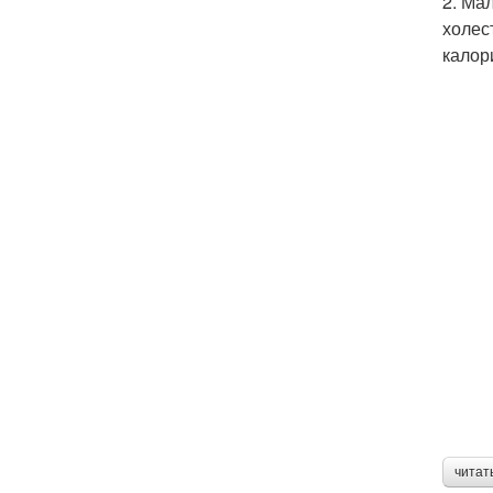
2. Ма
холес
калори
читат