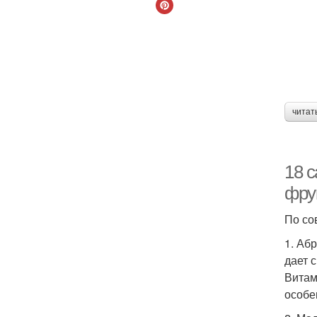
читат
18 
фру
По со
1. Аб
дает 
Витам
особе