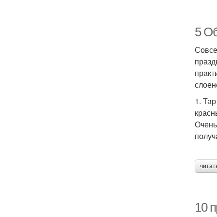
5 Об
Совсе
празд
практ
слоен
1. Та
красны
Очень
получ
читат
10 п