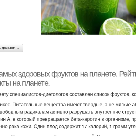
ь дальше →
самых здоровых фруктов на планете. Рейт
кты на планете.
вету специалистов-диетологов составлен список фруктов, 
рикос. Питательные вещества имеют твердые, а не мягкие а
свободным радикалам активно разрушать внутренние структу
ин A, в который превращается бета-каротин в организме, п
нно рака кожи. Один плод содержит 17 калорий, 1 грамм уг