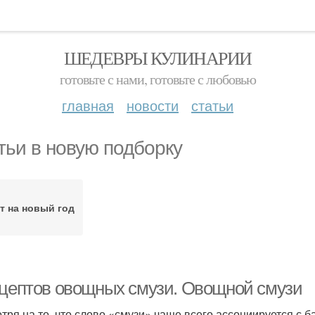
ШЕДЕВРЫ КУЛИНАРИИ
готовьте с нами, готовьте с любовью
главная
новости
статьи
тьи в новую подборку
т на новый год
ецептов овощных смузи. Овощной смузи
тря на то, что слово «смузи» чаще всего ассоциируется с б