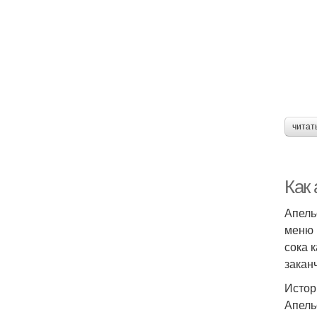
читат
Как
Апель
меню 
сока 
закан
Истор
Апель