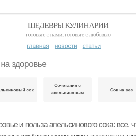
ШЕДЕВРЫ КУЛИНАРИИ
готовьте с нами, готовьте с любовью
главная
новости
статьи
 на здоровье
Сочетания с
ельсиновый сок
Сок на вес
апельсиновым
соком
овье и польза апельсинового сока: все, ч
синовые соки бывают прямого отжима, свежеотжатые и вос