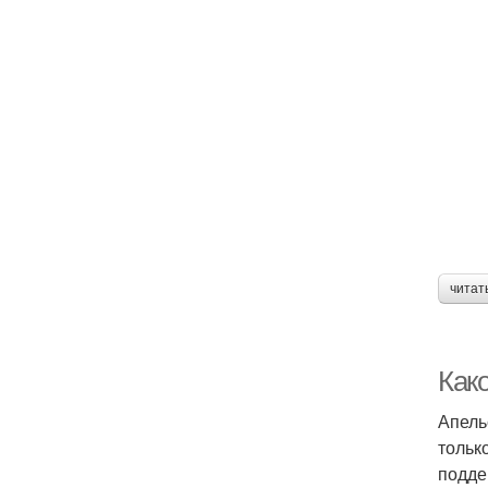
читат
Как
Апель
тольк
подде