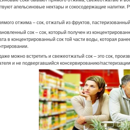
твуют апельсиновые нектары и сокосодержащие напитки. Р
рямого отжима – сок, отжатый из фруктов, пастеризованный
ановленный сок – сок, который получен из концентрированн
ата в концентрированный сок той части воды, которая ране
нтрировании.
даже можно встретить и свежеотжатый сок – это сок, произ
ателя и не подвергавшийся консервированию/пастеризации