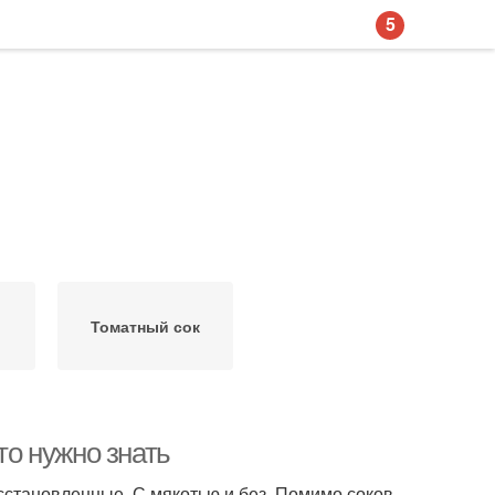
5
Томатный сок
то нужно знать
становленные. С мякотью и без. Помимо соков,