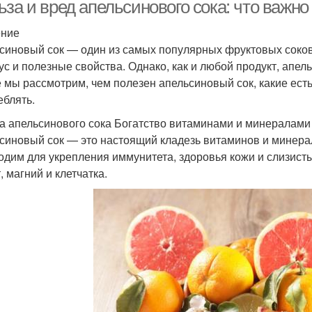
за и вред апельсинового сока: что важно
ение
синовый сок — один из самых популярных фруктовых соков
кус и полезные свойства. Однако, как и любой продукт, апе
е мы рассмотрим, чем полезен апельсиновый сок, какие ест
еблять.
а апельсинового сока Богатство витаминами и минералами
синовый сок — это настоящий кладезь витаминов и минера
одим для укрепления иммунитета, здоровья кожи и слизисты
, магний и клетчатка.