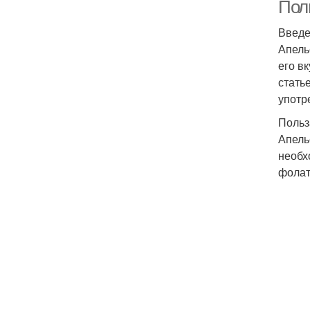
Поль
Введ
Апель
его в
стать
употр
Польз
Апель
необх
фолат