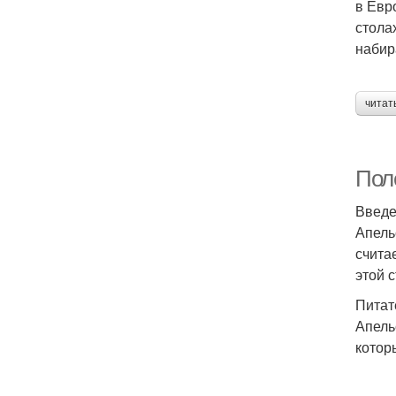
в Евр
стола
набир
читат
Пол
Введ
Апель
счита
этой 
Питат
Апель
котор