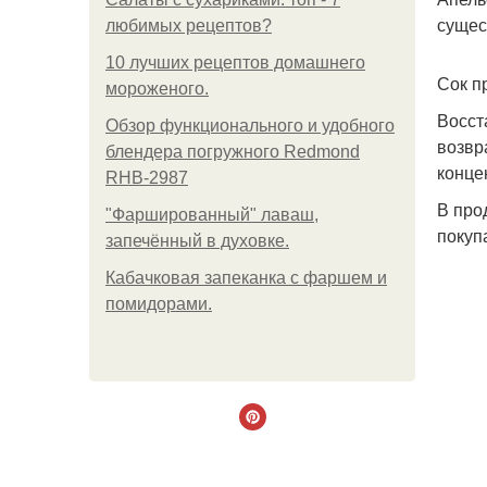
сущес
любимых рецептов?
10 лучших рецептов домашнего
Сок п
мороженого.
Восст
Обзор функционального и удобного
возвр
блендера погружного Redmond
конце
RHB-2987
В про
"Фаршированный" лаваш,
покуп
запечённый в духовке.
Кабачковая запеканка с фаршем и
помидорами.