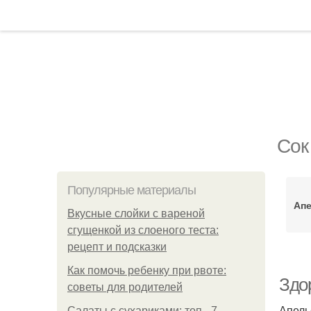
Сок
Популярные материалы
Ап
Вкусные слойки с вареной
сгущенкой из слоеного теста:
рецепт и подсказки
Как помочь ребенку при рвоте:
Здор
советы для родителей
Апель
Салаты с сухариками: топ - 7