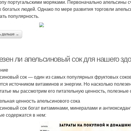
опу португальскими моряками. Первоначально апельсины сч
х богатых людей. Однако по мере развития торговли апельс
ать популярность.
ь дальше →
езен ли апельсиновый сок для нашего зд
ение
синовый сок — один из самых популярных фруктовых соков 
ется источником витаминов и энергии. Но насколько полезе
статье мы рассмотрим его питательную ценность, полезные
ельная ценность апельсинового сока
синовый сок богат витаминами, минералами и антиоксидан
ые содержатся в нем: