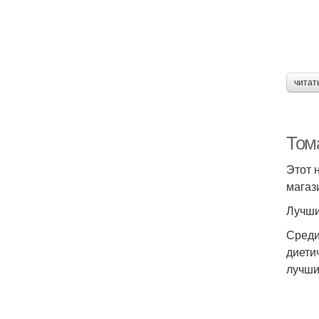
читат
Том
Этот 
магаз
Лучши
Среди
диети
лучши