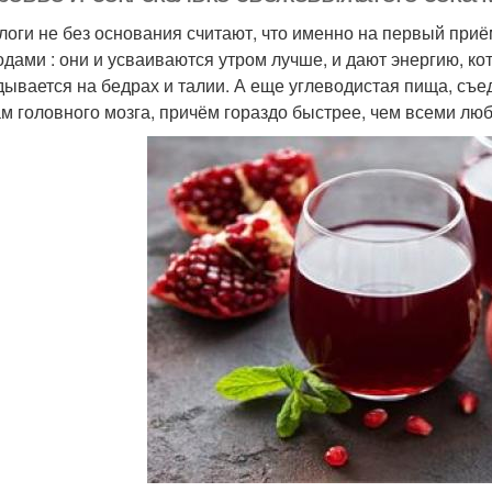
логи не без основания считают, что именно на первый при
одами : они и усваиваются утром лучше, и дают энергию, кот
дывается на бедрах и талии. А еще углеводистая пища, съе
ам головного мозга, причём гораздо быстрее, чем всеми лю