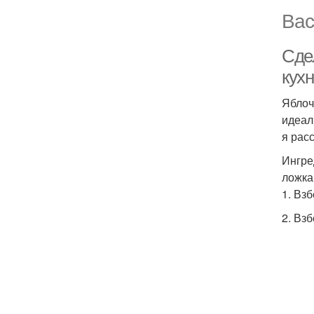
Вас
Сде
кух
Яблоч
идеал
я рас
Ингре
ложка
1. Взб
2. Вз