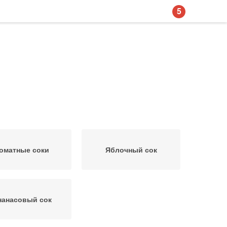
5
оматные соки
Яблочный сок
нанасовый сок