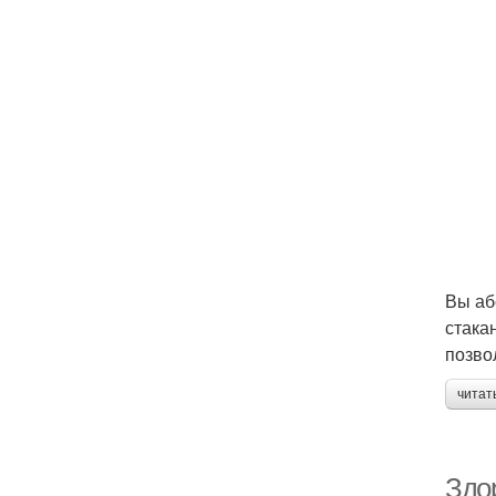
Вы аб
стака
позво
читат
Здор