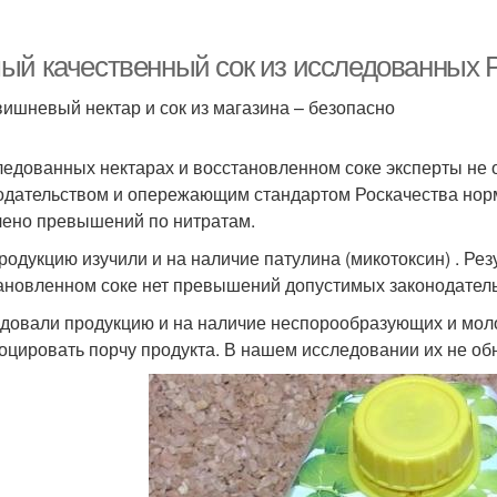
ый качественный сок из исследованных 
вишневый нектар и сок из магазина – безопасно
ледованных нектарах и восстановленном соке эксперты н
одательством и опережающим стандартом Роскачества норм
ено превышений по нитратам.
родукцию изучили и на наличие патулина (микотоксин) . Рез
ановленном соке нет превышений допустимых законодатель
довали продукцию и на наличие неспорообразующих и мол
оцировать порчу продукта. В нашем исследовании их не об