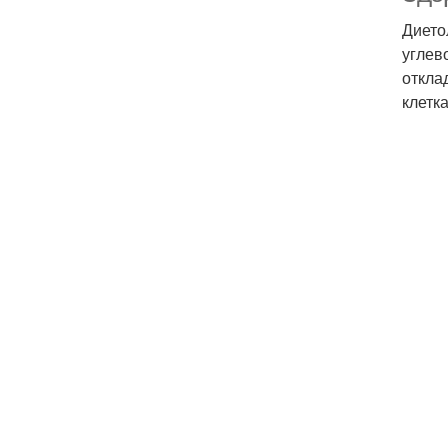
Дието
углев
откла
клетк