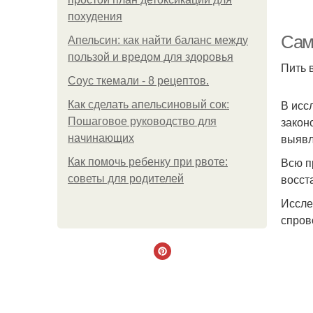
похудения
Сам
Апельсин: как найти баланс между
пользой и вредом для здоровья
Пить 
Соус ткемали - 8 рецептов.
В исс
Как сделать апельсиновый сок:
закон
Пошаговое руководство для
выявл
начинающих
Всю п
Как помочь ребенку при рвоте:
восст
советы для родителей
Иссле
спров