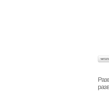
читат
Раз
раз