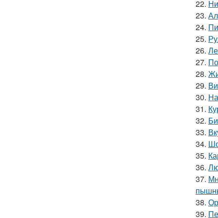
22.
Ни
23.
Ал
24.
Пи
25.
Ру
26.
Ле
27.
По
28.
Жи
29.
Ви
30.
На
31.
Ку
32.
Би
33.
Вк
34.
Шо
35.
Ка
36.
Лю
37.
Мн
пышны
38.
Ор
39.
Пе