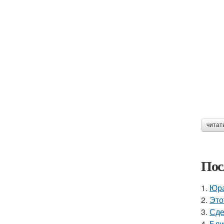
читат
Пос
1.
Юра
2.
Это
3.
Сде
4.
Бли