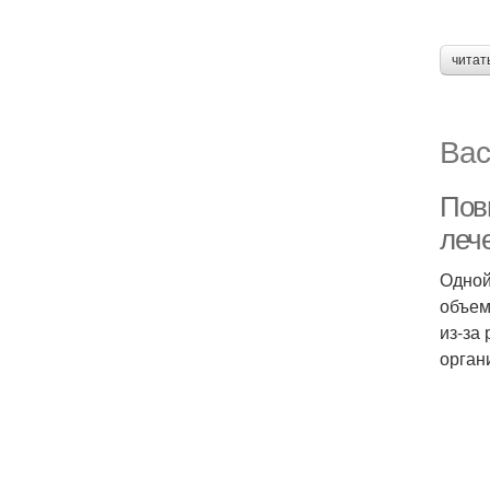
читат
Вас
Пов
леч
Одной
объем
из-за
орган