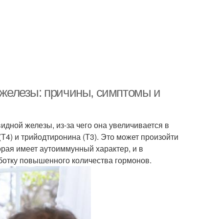
железы: причины, симптомы и
идной железы, из-за чего она увеличивается в
Т4) и трийодтиронина (Т3). Это может произойти
орая имеет аутоиммунный характер, и в
ботку повышенного количества гормонов.