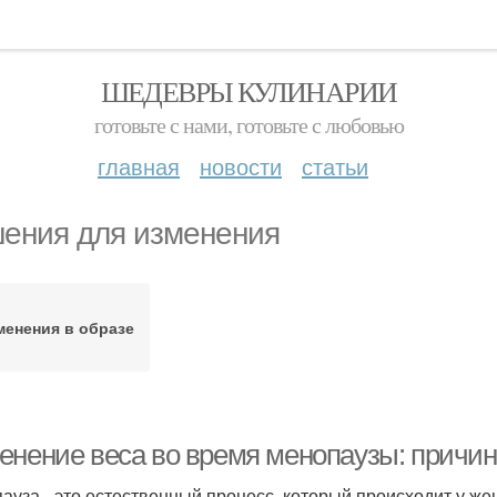
ШЕДЕВРЫ КУЛИНАРИИ
готовьте с нами, готовьте с любовью
главная
новости
статьи
ения для изменения
менения в образе
енение веса во время менопаузы: причи
ауза - это естественный процесс, который происходит у же