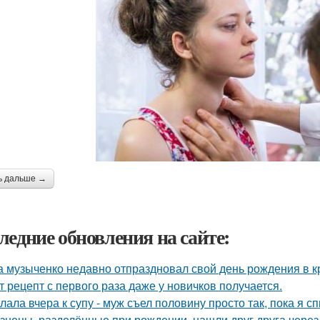
ь дальше →
ледние обновления на сайте:
 музыченко недавно отпраздновал свой день рождения в кр
т рецепт с первого раза даже у новичков получается.
лала вчера к супу - муж съел половину просто так, пока я с
знецы, разделённые при рождении, нашли друг друга через 