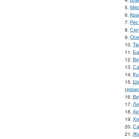
5.
Мяс
6.
Кра
7.
Рес
8.
Ску
9.
Осе
10.
Тв
11.
Ба
12.
Вк
13.
Са
14.
Ку
15.
Ше
герои
16.
Вк
17.
Ле
18.
Ак
19.
Хо
20.
Са
21.
Жю