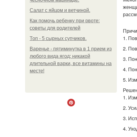
женщи
Салат с яйцом и ветчиной.
рассм
Как помочь ребенку при рвоте:
советы для родителей
Причи
1. По
Топ - 5 сырных супчиков.
2. По
Варенье - пятиминутка в 1 прием из
любого вида ягод: никакой
3. По
длительной варки, все витамины на
4. По
месте!
5. Из
Решен
1. Из
2. Ус
3. Ис
4. Ухо