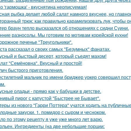
о 'гармошка' - вкуснятина неописуемая!
сная рыбка делает любой салат намного вкуснее, но главно
торанный трюк: как правильно карамелизовать лук, чтобы о
тер браун тепло высказался об отношениях с сидни Суини.
нние разносолы. Мы готовим по мотивам корейской кухни!
орожное печенье "Треугольники".
ста рассказал о своих самых "Безумных" фанатах.
усный и быстрый десерт, который съедят махом!
лат "Семёновна". Вкусный и простой!
лич быстрого приготовления.
стилетний мальчик по имени бриджер уокер совершил посту
зм.
усные оладьи - прямо как у бабушки в детстве.
нивый пирог с капустой "Быстрее не Бывает".
теры из нового "Гарри Поттера" учатся ходить на публичны
лодные закуски. 1. помидор с сыром и чесноком.
ло по этому pецепту я уже уже много лет варю.
льен. Ингредиенты (на две небольшие порции: