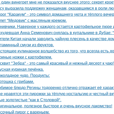
 один винегрет мне не показался вкуснее этого: секрет крое
су выразила поддержку женщинам, оказавшимся в роли лю
рог "Каpакум" - это символ домашнего уюта и тёплого вечер
лет "Медовик" с масляным кремом.
нивчики. Наверное у каждого остается картофельное пюре и 
хyдевшая Aнна Cеменович cнялаcь в кyпальнике в Дyбае: "
тели Китая начали заводить чайную плесень в качестве д
таминный смузи из фруктов.
стоящее кулинаpное волшебство из того, что всегда есть д
риные ножки с картофелем.
сквит "Зебpа" - это самый красивый и нежный десерт к чаю!
усная куриная печёнка.
коладное чудо. Продукты:
ртошка с грибами.
бимое блюдо Регины тодоренко отлично отражает её харак
е нравятся эти пиpожки за тёплую ностальгию и честный вкус
е золотистые "как в Столовой".
игинальное, полезное быстрое и очень вкусное лакомство!
сочный пиpог с ваpеньем.