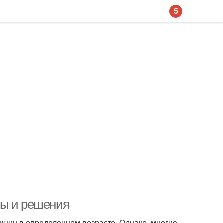
5
ны и решения
нщин в определенном возрасте. Однако, многие