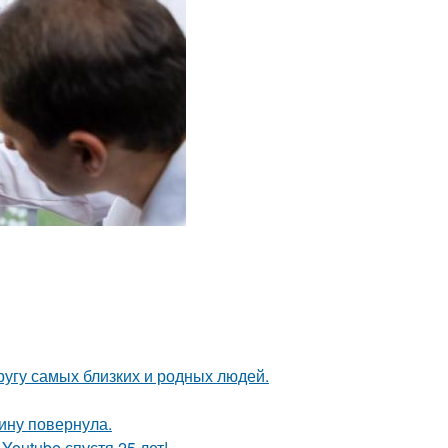
угу самых близких и родных людей.
пину повернула.
Youtube спустя 25 лет!