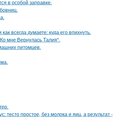
тся в особой заправке.
бовниц.
а.
как всегда думаете: куда его впихнуть.
Ко мне Вернyлаcь Талия".
омашних питомцев.
ома.
тер.
: тесто простое, без молока и яиц, а результат -