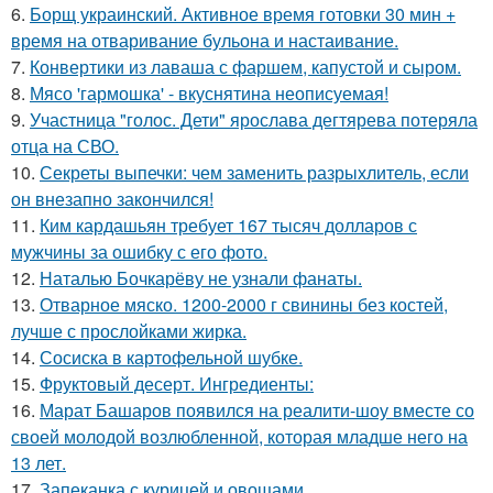
6.
Борщ украинский. Активное время готовки 30 мин +
время на отваривание бульона и настаивание.
7.
Конвертики из лаваша с фаршем, капустой и сыром.
8.
Мясо 'гармошка' - вкуснятина неописуемая!
9.
Участница "голос. Дети" ярослава дегтярева потеряла
отца на СВО.
10.
Секреты выпечки: чем заменить разрыхлитель, если
он внезапно закончился!
11.
Ким кардашьян требует 167 тысяч долларов с
мужчины за ошибку с его фото.
12.
Наталью Бочкарёву не узнали фанаты.
13.
Отварное мяско. 1200-2000 г свинины без костей,
лучше с прослойками жирка.
14.
Сосиска в картофельной шубке.
15.
Фруктовый десерт. Ингредиенты:
16.
Марат Башаров появился на реалити-шоу вместе со
своей молодой возлюбленной, которая младше него на
13 лет.
17.
Запеканка с курицей и овощами.