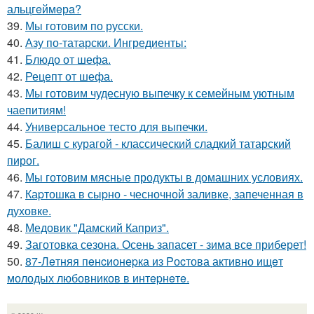
альцгeймeрa?
39.
Мы готовим по русски.
40.
Азу по-татарски. Ингредиенты:
41.
Блюдо от шефа.
42.
Рецепт от шефа.
43.
Мы готовим чудесную выпечку к семейным уютным
чаепитиям!
44.
Универсальное тесто для выпечки.
45.
Балиш с курагой - классический сладкий татарский
пирог.
46.
Мы готовим мясные продукты в домашних условиях.
47.
Каpтошка в сыpно - чесночной заливке, запеченная в
духовке.
48.
Медовик "Дамский Каприз".
49.
Заготовка сезона. Осень запасет - зима все приберет!
50.
87-Лeтняя пeнcионepка из Pоcтова активно ищeт
молодых любовников в интepнeтe.