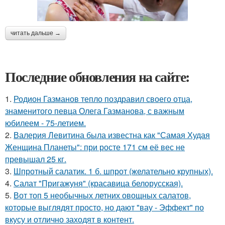
читать дальше →
Последние обновления на сайте:
1.
Родион Газманов тепло поздравил своего отца,
знаменитого певца Олега Газманова, с важным
юбилеем - 75-летием.
2.
Валерия Левитина была известна как "Самая Худая
Женщина Планеты": при росте 171 см её вес не
превышал 25 кг.
3.
Шпротный салатик. 1 б. шпрот (желательно крупных).
4.
Салат "Пригажуня" (красавица белорусская).
5.
Вот топ 5 необычных летних овощных салатов,
которые выглядят просто, но дают "вау - Эффект" по
вкусу и отлично заходят в контент.