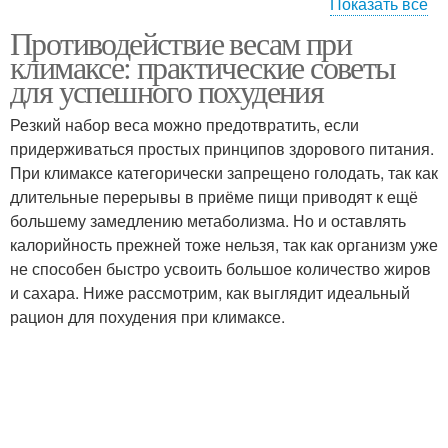
Показать все
Противодействие весам при
Отдых во время
Мотивации во время
климаксе: практические советы
для успешного похудения
Резкий набор веса можно предотвратить, если
придерживаться простых принципов здорового питания.
Жидкости во время
Питания в терапии
При климаксе категорически запрещено голодать, так как
длительные перерывы в приёме пищи приводят к ещё
большему замедлению метаболизма. Но и оставлять
калорийность прежней тоже нельзя, так как организм уже
Питание при
Питание во время
не способен быстро усвоить большое количество жиров
химиотерапии
и сахара. Ниже рассмотрим, как выглядит идеальный
рацион для похудения при климаксе.