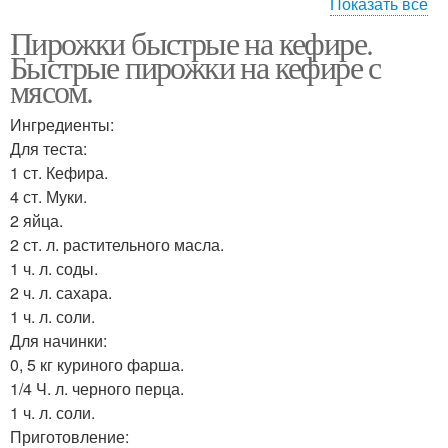
Показать все
Пирожки быстрые на кефире.
Ленивые пирожки
Вкусные пирожки
Быстрые пирожки на кефире с
мясом.
Ингредиенты:
Для теста:
Пирожки в духовке
Жареные пирожки
1 ст. Кефира.
4 ст. Муки.
2 яйца.
2 ст. л. растительного масла.
Пирожки на сковороде
Тесто на пирожки
1 ч. л. соды.
2 ч. л. сахара.
1 ч. л. соли.
Для начинки:
0, 5 кг куриного фарша.
Пирожки с картошкой
Пирожки с картофелем
1/4 Ч. л. черного перца.
1 ч. л. соли.
Приготовление: