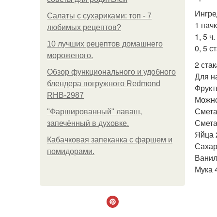
Ингре
Салаты с сухариками: топ - 7
1 пачк
любимых рецептов?
1, 5 ч
10 лучших рецептов домашнего
0, 5 с
мороженого.
2 стак
Обзор функционального и удобного
Для н
блендера погружного Redmond
Фрукт
RHB-2987
Можно
Смета
"Фаршированный" лаваш,
Смета
запечённый в духовке.
Яйца 
Кабачковая запеканка с фаршем и
Сахар 
помидорами.
Ванил
Мука 4