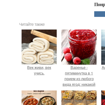
Понр
Читайте также
Век живи, век
Варенье -
A
учись.
пятиминутка в 1
прием из любого
вида ягод: никакой
длительной варки,
а
все витамины на
месте!