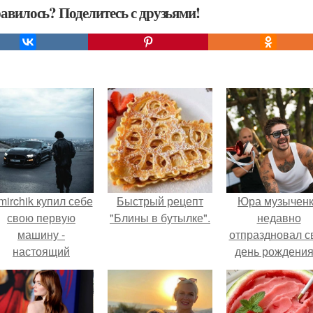
авилось? Поделитесь с друзьями!
mirchik купил себе
Быстрый рецепт
Юра музычен
свою первую
"Блины в бутылке".
недавно
машину -
отпраздновал с
настоящий
день рождения
втомобиль мечты
кругу самых
для многих
близких и родн
автолюбителей.
людей.