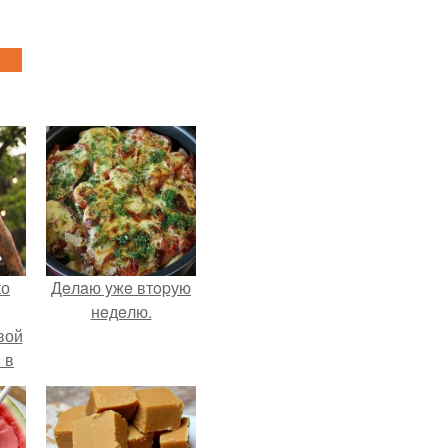
ко
Дeлaю yжe втopую
нeдeлю.
вой
 в
ых