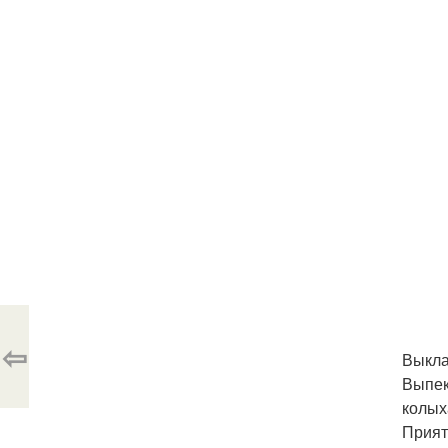
⇦
Выкла
Выпек
колых
Прият