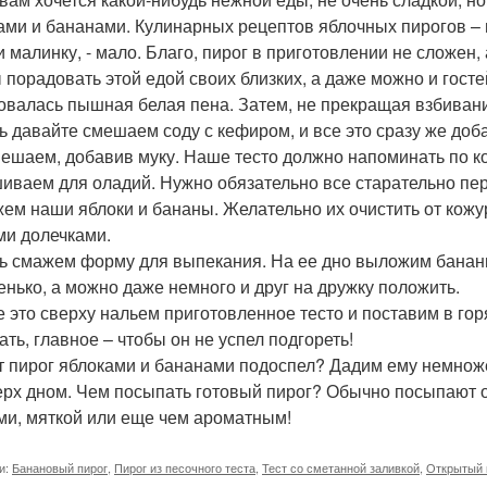
ами и бананами. Кулинарных рецептов яблочных пирогов – 
и малинку, - мало. Благо, пирог в приготовлении не сложен,
 порадовать этой едой своих близких, а даже можно и госте
овалась пышная белая пена. Затем, не прекращая взбиван
ь давайте смешаем соду с кефиром, и все это сразу же доб
ешаем, добавив муку. Наше тесто должно напоминать по ко
иваем для оладий. Нужно обязательно все старательно пе
ем наши яблоки и бананы. Желательно их очистить от кожур
ми долечками.
ь смажем форму для выпекания. На ее дно выложим бананы 
енько, а можно даже немного и друг на дружку положить.
е это сверху нальем приготовленное тесто и поставим в гор
ать, главное – чтобы он не успел подгореть!
т пирог яблоками и бананами подоспел? Дадим ему немнож
ерх дном. Чем посыпать готовый пирог? Обычно посыпают о
ми, мяткой или еще чем ароматным!
и:
Банановый пирог
,
Пирог из песочного теста
,
Тест со сметанной заливкой
,
Открытый 