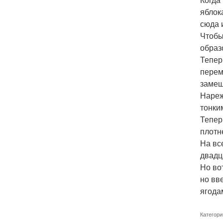
яблок
сюда 
Чтобы
образ
Тепер
перем
замеш
Нареж
тонки
Тепер
плотн
На вс
двадц
Но во
но вв
ягода
Категори