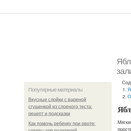
Ябл
зал
Сод
Я
Популярные материалы
О
Вкусные слойки с вареной
Ябл
сгущенкой из слоеного теста:
рецепт и подсказки
Мягки
Как помочь ребенку при рвоте:
просто
советы для родителей