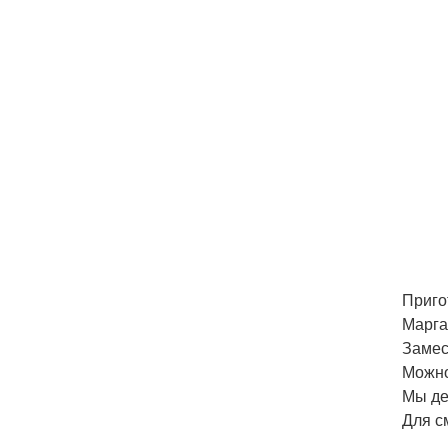
Приго
Марга
Замес
Можно
Мы де
Для с