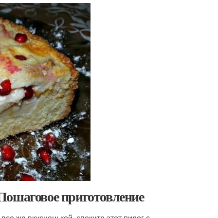
Пошаговое приготовление
все же вкусненькой, спеките этот пирог с