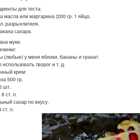
диенты для теста:
а масла или маргарина (200 гр. 1 яйцо.
. л. разрыхлителя.
такана сахара.
ана муки.
ачинки:
ы (любые) у меня яблоки, бананы и гранат.
 использовать творог и т. д.
нный крем:
на 500 гр.
2 шт.
6 ст. л.
ьный сахар по вкусу.
 ст. л.