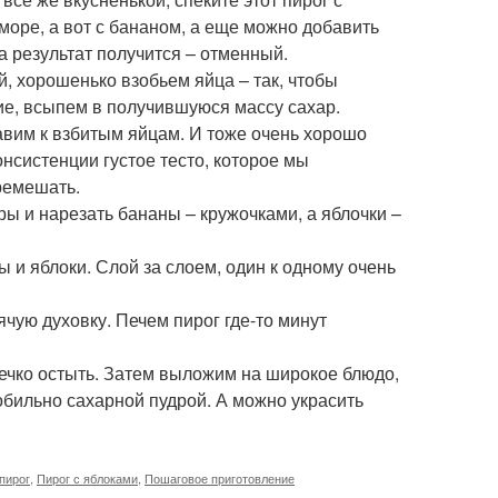
море, а вот с бананом, а еще можно добавить
 а результат получится – отменный.
й, хорошенько взобьем яйца – так, чтобы
ие, всыпем в получившуюся массу сахар.
авим к взбитым яйцам. И тоже очень хорошо
нсистенции густое тесто, которое мы
ремешать.
ы и нарезать бананы – кружочками, а яблочки –
и яблоки. Слой за слоем, один к одному очень
ячую духовку. Печем пирог где-то минут
ечко остыть. Затем выложим на широкое блюдо,
бильно сахарной пудрой. А можно украсить
пирог
,
Пирог с яблоками
,
Пошаговое приготовление