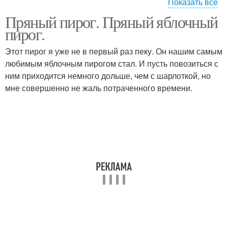
Показать все
Пряный пирог. Пряный яблочный
Пирог с яблоками
Пирог от шеф-повара
пирог.
Этот пирог я уже не в первый раз пеку. Он нашим самым
любимым яблочным пирогом стал. И пусть повозиться с
ним приходится немного дольше, чем с шарлоткой, но
Пирог с грушами
Пирог с изюмом
мне совершенно не жаль потраченного времени.
Морковный пирог
Пирог с вишней
Вишневый пирог
Пирог в мультиварке