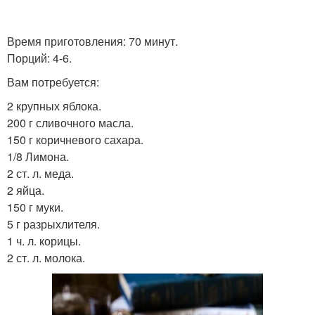
Пирог с курицей
Татарский пирог
Время приготовления: 70 минут.
Порций: 4-6.
Вам потребуется:
Пирог с картошкой
Пирог с мясом
2 крупных яблока.
200 г сливочного масла.
150 г коричневого сахара.
1/8 Лимона.
2 ст. л. меда.
Греческий пирог
Мясной пирог
2 яйца.
150 г муки.
5 г разрыхлителя.
1 ч. л. корицы.
Кубета с тыквой
2 ст. л. молока.