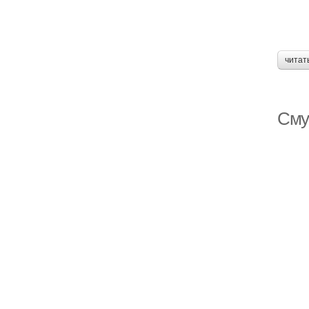
читат
Сму