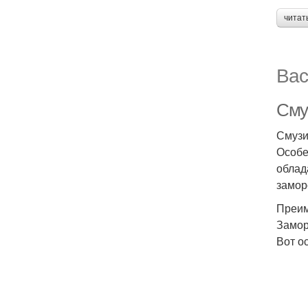
читат
Вас
Сму
Смузи
Особе
облад
замор
Преим
Замор
Вот о