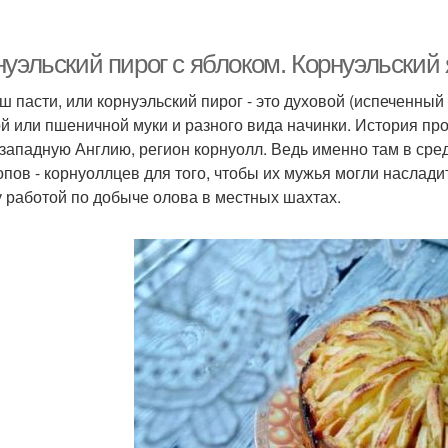
ирог на минералке
Пирог с капустой
Б
уэльский пирог с яблоком. Корнуэльский 
ш пасти, или корнуэльский пирог - это духовой (испеченный
й или пшеничной муки и разного вида начинки. История пр
Пирог с курицей
-западную Англию, регион корнуолл. Ведь именно там в сре
опов - корнуоллцев для того, чтобы их мужья могли насла
 работой по добыче олова в местных шахтах.