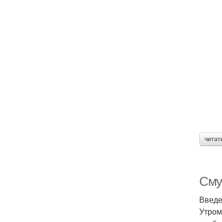
читат
Сму
Введ
Утром