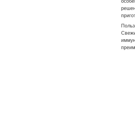
особе
решен
приго
Польз
Свежи
иммун
преим