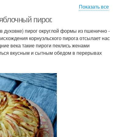
Показать все
Пирог из дрожжевого
ыстрый пирог
теста
яблочный пирог.
 в духовке) пирог округлой формы из пшенично -
оисхождения корнуэльского пирога отсылает нас
дние века такие пироги пеклись женами
диться вкусным и сытным обедом в перерывах