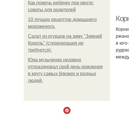
Как помочь ребенку при рвоте:
советы для родителей
П
Корн
10 лучших рецептов домашнего
мороженого.
Корни
ржано
Салат из огурцов на зиму "Зимний
в юго
Король" (стерилизация не
рудок
требуется).
между
Юра музыченко недавно
отпраздновал свой день рождения
в кругу самых близких и родных
людей.