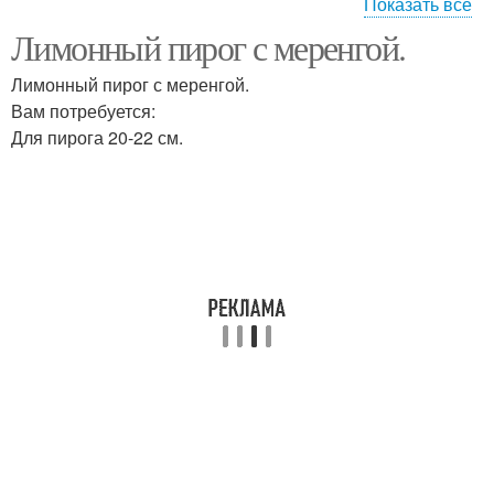
Показать все
Лимонный пирог с меренгой.
Пирог с лимоном
Лимонный тарт
Лимонный пирог с меренгой.
Вам потребуется:
Для пирога 20-22 см.
Пирог с итальянской
Лимонная начинка
меренгой
Пирог из песочного
Пирог с безе
теста
Английский пирог