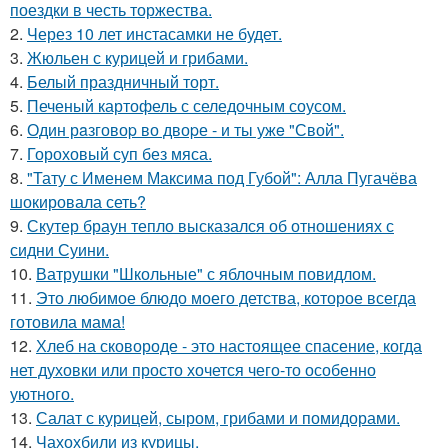
поездки в честь торжества.
2.
Через 10 лет инстасамки не будет.
3.
Жюльен с курицей и грибами.
4.
Белый праздничный торт.
5.
Печеный картофель с селедочным соусом.
6.
Один рaзговоp во двоpе - и ты ужe "Свой".
7.
Гороховый суп без мяса.
8.
"Тату с Именем Максима под Губой": Алла Пугачёва
шокировала сеть?
9.
Скутер браун тепло высказался об отношениях с
сидни Суини.
10.
Ватрушки "Школьные" с яблочным повидлом.
11.
Это любимое блюдо моего детства, которое всегда
готовила мама!
12.
Хлеб на сковороде - это настоящее спасение, когда
нет духовки или просто хочется чего-то особенно
уютного.
13.
Салат с курицей, сыром, грибами и помидорами.
14.
Чахохбили из курицы.