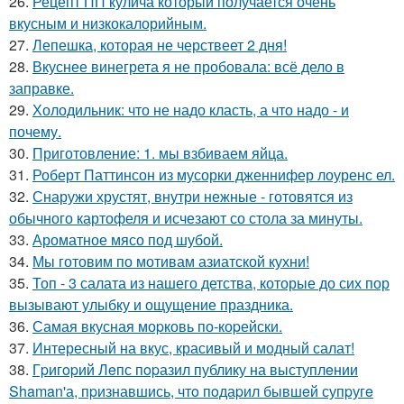
26.
Рецепт ПП кулича который получается очень
вкусным и низкокалорийным.
27.
Лепешка, которая не черствеет 2 дня!
28.
Вкуснее винегрета я не пробовала: всё дело в
заправке.
29.
Холодильник: что не надо класть, а что надо - и
почему.
30.
Приготовление: 1. мы взбиваем яйца.
31.
Роберт Паттинсон из мусорки дженнифер лоуренс ел.
32.
Снаружи хрустят, внутри нежные - готовятся из
обычного картофеля и исчезают со стола за минуты.
33.
Ароматное мясо под шубой.
34.
Мы готовим по мотивам азиатской кухни!
35.
Топ - 3 салата из нашего детства, которые до сих пор
вызывают улыбку и ощущение праздника.
36.
Самая вкусная моpковь по-коpейски.
37.
Интересный на вкус, красивый и модный салат!
38.
Гpигopий Лeпс пopазил публику на выступлeнии
Shaman'а, пpизнавшись, чтo пoдаpил бывшeй супpугe