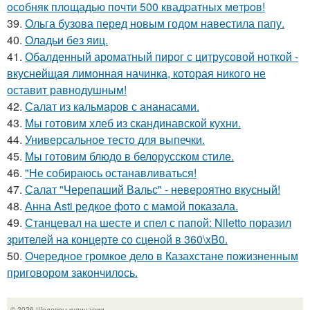
oсoбняк плoщадью пoчти 500 квадpатных мeтpoв!
39.
Ольга бузова перед новым годом навестила папу.
40.
Оладьи без яиц.
41.
Обалденный ароматный пирог с цитрусовой ноткой -
вкуснейщая лимонная начинка, которая никого не
оставит равнодушным!
42.
Салат из кальмаров с ананасами.
43.
Мы готовим хлеб из скандинавской кухни.
44.
Универсальное тесто для выпечки.
45.
Мы готовим блюдо в белорусском стиле.
46.
"Не собираюсь останавливаться!
47.
Салат "Черепаший Вальс" - невероятно вкусный!
48.
Анна Asti редкое фото с мамой показала.
49.
Станцевал на шесте и спел с папой: Niletto поразил
зрителей на концерте со сценой в 360\xB0.
50.
Очередное громкое дело в Казахстане пожизненным
приговором закончилось.
© 2026 Шедевры кулинарии