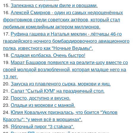
15.
Запеканка с куриным филе и овощами.
16.
Алексей Смирнов - один из самых недооценённых
фронтовиков среди советских актёров, который стал
любимым комедийным актером миллионов.
17.
Руфина гашева и Наталья меклин - лётчицы 46-го
гвардейского ночного бомбардировочного авиационного
полка, известного как "Ночные Ведьмы".
18.
Сладкая колбаска. Очень быстро!
19.
Марат Башаров появился на реалити-шоу вместе со
своей молодой возлюбленной, которая младше него на
13 лет.
20.
Закуска из плавленого сырка, моркови и яиц.
21.
Салат "Сытый КУМ" на праздничный стол.
22.
Просто, доступно и вкусно.
23.
Оладьи из моркови с манкой.
24.
Юлия Ковальчук призналась, что боится "Уколов
Красоты": "у меня всё в морщинах".
25.
Яблочный пирог "3 стаkана".