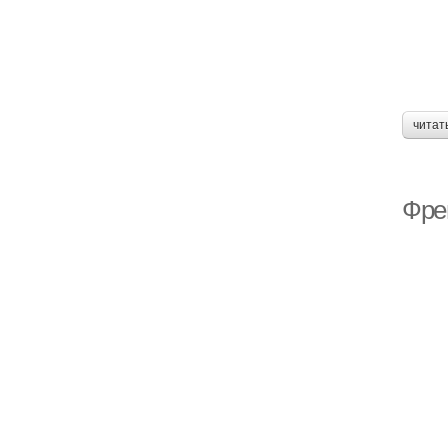
читат
Фре