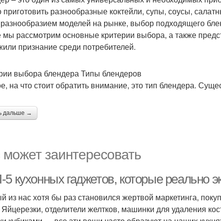
 приготовить разнообразные коктейли, супы, соусы, салатны
 разнообразием моделей на рынке, выбор подходящего блен
е мы рассмотрим основные критерии выбора, а также предс
жили признание среди потребителей.
рии выбора блендера Типы блендеров
е, на что стоит обратить внимание, это тип блендера. Суще
ь дальше →
 может заинтересовать
-5 кухонных гаджетов, которые реально 
й из нас хотя бы раз становился жертвой маркетинга, пок
. Яйцерезки, отделители желтков, машинки для удаления ко
ки кубиками — все эти вещи часто образуют на наших кухн