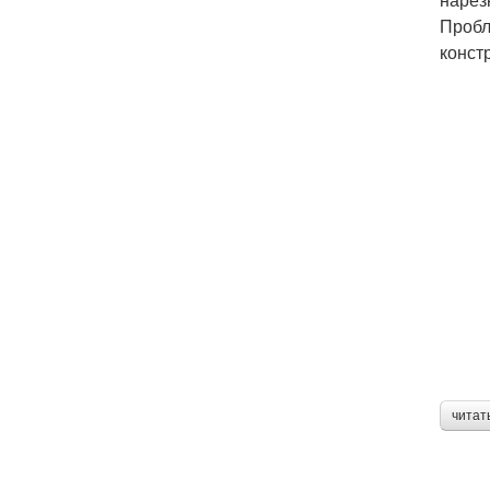
Пробл
конст
читат