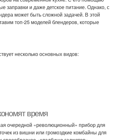
е заправки и даже детское питание. Однако, с
дера может быть сложной задачей. В этой
тавим топ-25 моделей блендеров, которые
ствует несколько основных видов:
экономят время
упая очередной «революционный» прибор для
сточек из вишни или громоздкие комбайны для
ях своеобразное «кладбище гаджетов».