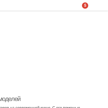
5
 моделей
боров на современной кухне. С его помощью