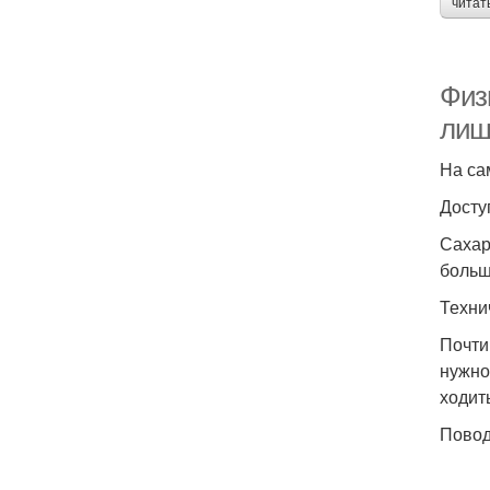
читат
Физ
лиш
На са
Досту
Сахар
больш
Техни
Почти
нужно
ходит
Повод