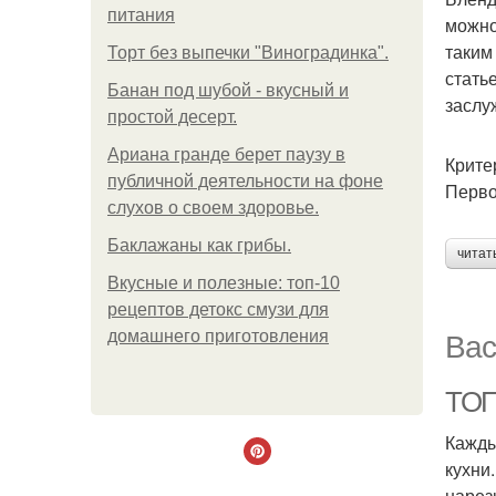
питания
можно
таким
Торт без выпечки "Виноградинка".
стать
Банан под шубой - вкусный и
заслу
простой десерт.
Ариана гранде берет паузу в
Крите
публичной деятельности на фоне
Перво
слухов о своем здоровье.
Баклажаны как грибы.
читат
Вкусные и полезные: топ-10
рецептов детокс смузи для
Вас
домашнего приготовления
ТОП
Кажды
кухни
нарез