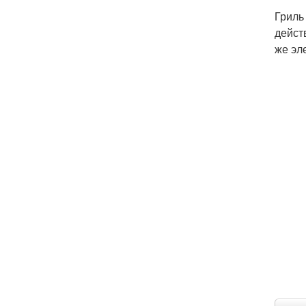
Гриль
дейст
же эл