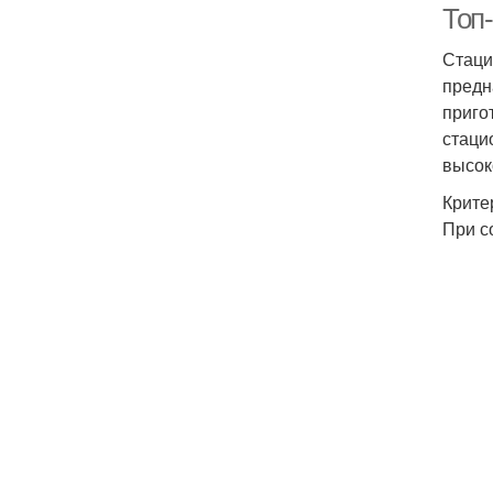
Топ
Стаци
предн
приго
стаци
высок
Крите
При с