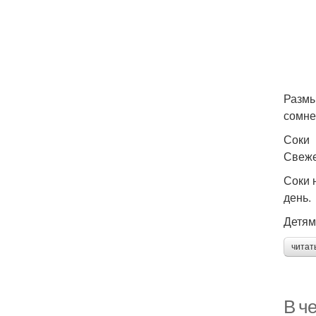
Размы
сомнен
Соки
Свеже
Соки 
день.
Детям
читат
В ч