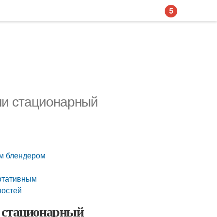
5
ли стационарный
ым блендером
ртативным
ностей
и стационарный