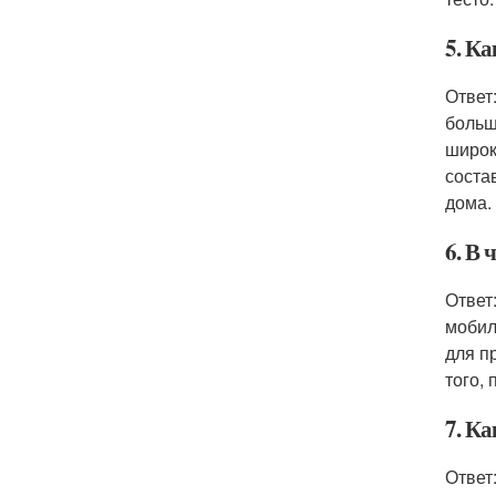
5. Ка
Ответ
больш
широк
соста
дома.
6. В
Ответ
мобил
для п
того,
7. К
Ответ