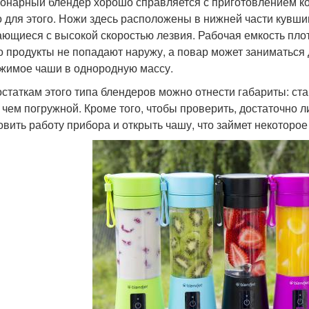
онарный блендер хорошо справляется с приготовлением кок
о для этого. Ножи здесь расположены в нижней части кувши
ющиеся с высокой скоростью лезвия. Рабочая емкость плот
то продукты не попадают наружу, а повар может заниматьс
жимое чаши в однородную массу.
остаткам этого типа блендеров можно отнести габариты: с
, чем погружной. Кроме того, чтобы проверить, достаточно 
овить работу прибора и открыть чашу, что займет некоторое