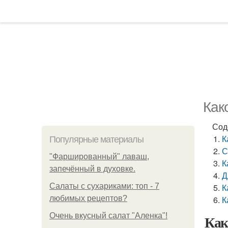
Как
Сод
К
Популярные материалы
С
"Фаршированный" лаваш,
К
запечённый в духовке.
Д
Салаты с сухариками: топ - 7
К
любимых рецептов?
К
Очень вкусный салат "Аленка"!
Как