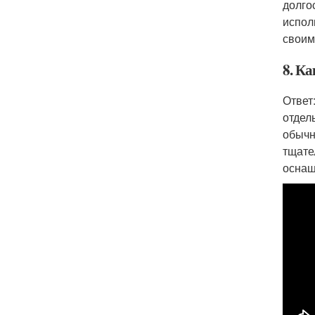
долго
испол
своим
8. К
Ответ
отдел
обычн
тщате
оснащ