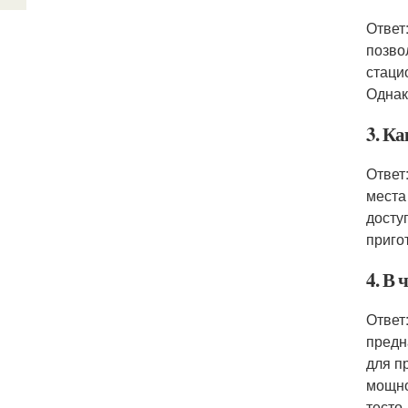
Ответ
позво
стаци
Однак
3. Ка
Ответ
места
досту
приго
4. В 
Ответ
предн
для п
мощно
тесто.