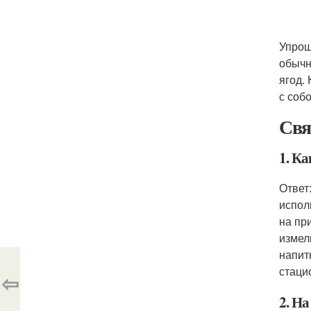
Упрощ
обычн
ягод.
с собо
Свя
1. К
Ответ
испол
на пр
измел
напит
стаци
⇦
2. Н