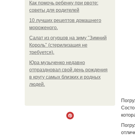
Как помочь ребенку при рвоте:
советы для родителей
10 лучших рецептов домашнего
мороженого.
Салат из огурцов на зиму "Зимний
Король" (стерилизация не
требуется).
Юра музыченко недавно
отпраздновал свой день рождения
в кругу самых близких и родных
людей.
Погру
Состо
котор
Погру
отлич