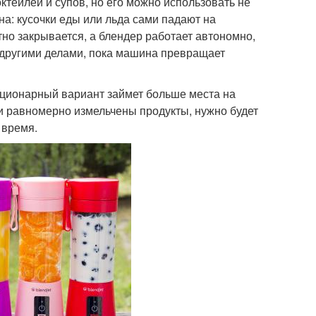
тейлей и супов, но его можно использовать не
на: кусочки еды или льда сами падают на
но закрывается, а блендер работает автономно,
я другими делами, пока машина превращает
тационарный вариант займет больше места на
ли равномерно измельчены продукты, нужно будет
 время.