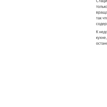
Стаци
тольк
враща
так ч
содер
К нед
кухне
остан