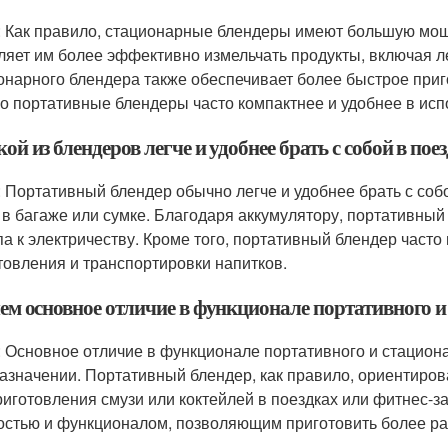
: Как правило, стационарные блендеры имеют большую мощ
ляет им более эффективно измельчать продукты, включая 
онарного блендера также обеспечивает более быстрое при
о портативные блендеры часто компактнее и удобнее в испо
кой из блендеров легче и удобнее брать с собой в пое
: Портативный блендер обычно легче и удобнее брать с собо
 в багаже или сумке. Благодаря аккумулятору, портативный
па к электричеству. Кроме того, портативный блендер част
товления и транспортировки напитков.
чем основное отличие в функционале портативного 
: Основное отличие в функционале портативного и стациона
азначении. Портативный блендер, как правило, ориентиров
риготовления смузи или коктейлей в поездках или фитнес-
стью и функционалом, позволяющим приготовить более ра