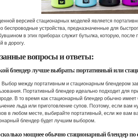
енной версией стационарных моделей является портативны
о беспроводные устройства, предназначенные для быстрого
 Кувшином в этих приборах служит бутылка, которую, после 
й в дорогу.
занные вопросы и ответы:
акой блендер лучше выбрать: портативный или ста
: Выбор между портативным и стационарным блендером зав
ьзования. Портативный блендер идеально подходит для при
ироде. В то время как стационарный блендер обычно имеет 
ьчение льда или приготовление супов. Поэтому, если вам 
ков в любом месте, выбирайте портативный, если же вам в
онарный блендер будет лучшим выбором.
а сколько мощнее обычно стационарный блендер по