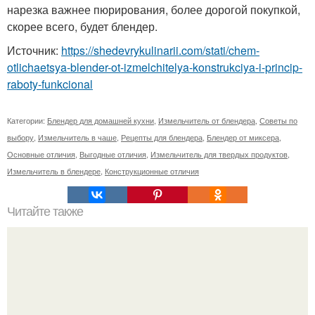
нарезка важнее пюрирования, более дорогой покупкой,
скорее всего, будет блендер.
Источник:
https://shedevrykulinarii.com/stati/chem-
otlichaetsya-blender-ot-izmelchitelya-konstrukciya-i-princip-
raboty-funkcional
Категории:
Блендер для домашней кухни
,
Измельчитель от блендера
,
Советы по
выбору
,
Измельчитель в чаше
,
Рецепты для блендера
,
Блендер от миксера
,
Основные отличия
,
Выгодные отличия
,
Измельчитель для твердых продуктов
,
Измельчитель в блендере
,
Конструкционные отличия
Читайте также