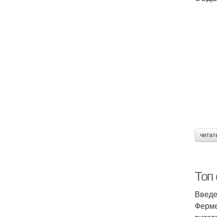
читат
Топ
Введ
Ферме