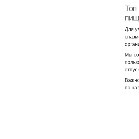
Топ
пищ
Для у
спазм
орган
Мы со
польз
отпуск
Важно
по на