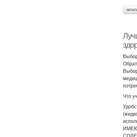
читат
Луч
здо
Выбор
Обрат
Выбор
медиц
потре
Что у
Удобс
(жидк
испол
ИМЕЮ
СОДЕ