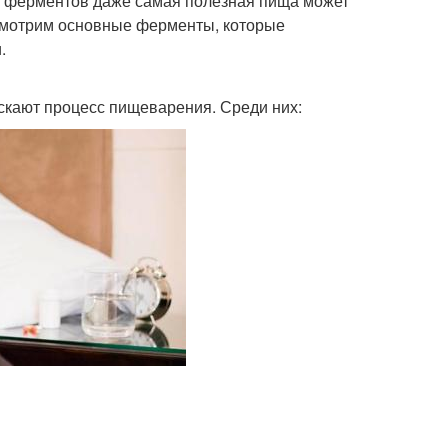
х ферментов даже самая полезная пища может
ссмотрим основные ферменты, которые
.
скают процесс пищеварения. Среди них: