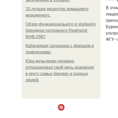
В это
10 лучших рецептов домашнего
пищев
мороженого.
препа
Обзор функционального и удобного
Бурко
блендера погружного Redmond
ультр
RHB-2987
ФГУ «
Кабачковая запеканка с фаршем и
помидорами.
Юра музыченко недавно
отпраздновал свой день рождения
в кругу самых близких и родных
людей.