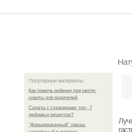
Нат
Популярные материалы
Как помочь ребенку при рвоте:
советы для родителей
Салаты с сухариками: топ - 7
любимых рецептов?
Луч
"Фаршированный" лаваш,
гаст
запечённый в духовке.