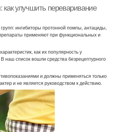
: как улучшить переваривание
групп: ингибиторы протонной помпы, антациды,
и препараты применяют при функциональных и
арактеристик, как их популярность у
х. В наш список вошли средства безрецептурного
тивопоказаниями и должны применяться только
ктер и не является руководством к действию.