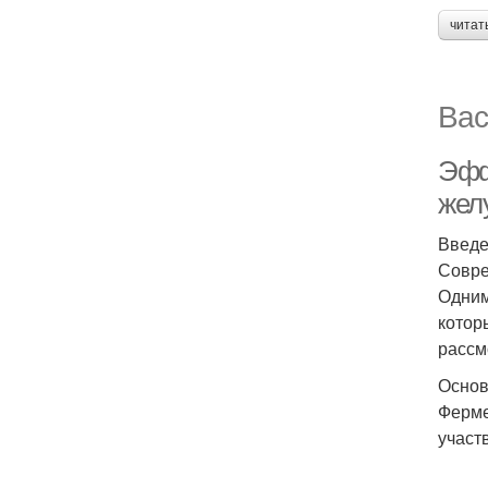
читат
Вас
Эфф
жел
Введ
Совре
Одним
котор
рассм
Основ
Ферме
участ