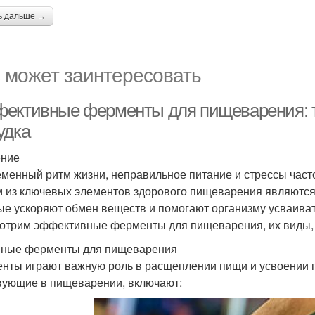
ь дальше →
 может заинтересовать
ективные ферменты для пищеварения: та
удка
ение
менный ритм жизни, неправильное питание и стрессы част
 из ключевых элементов здорового пищеварения являются
ые ускоряют обмен веществ и помогают организму усваиват
отрим эффективные ферменты для пищеварения, их виды,
ные ферменты для пищеварения
нты играют важную роль в расщеплении пищи и усвоении 
вующие в пищеварении, включают: