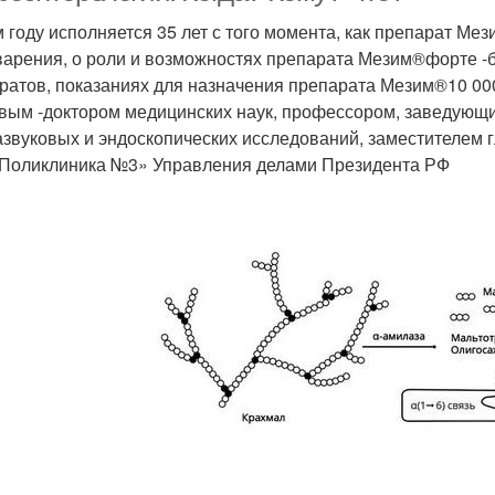
м году исполняется 35 лет с того момента, как препарат М
арения, о роли и возможностях препарата Мезим®форте -
ратов, показаниях для назначения препарата Мезим®10 0
вым -доктором медицинских наук, профессором, заведующи
азвуковых и эндоскопических исследований, заместителем г
Поликлиника №3» Управления делами Президента РФ