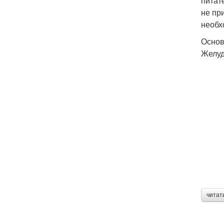
питат
не пр
необх
Основ
Желуд
читат