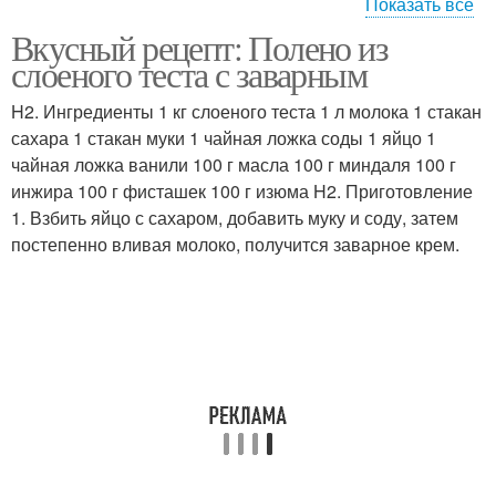
Показать все
Вкусный рецепт: Полено из
Ингредиенты для
Тест для полено
слоеного теста с заварным
миндальное полено
H2. Ингредиенты 1 кг слоеного теста 1 л молока 1 стакан
сахара 1 стакан муки 1 чайная ложка соды 1 яйцо 1
чайная ложка ванили 100 г масла 100 г миндаля 100 г
инжира 100 г фисташек 100 г изюма H2. Приготовление
1. Взбить яйцо с сахаром, добавить муку и соду, затем
постепенно вливая молоко, получится заварное крем.