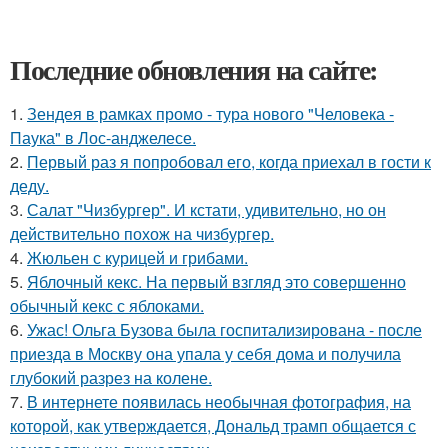
Последние обновления на сайте:
1.
Зендея в рамках промо - тура нового "Человека -
Паука" в Лос-анджелесе.
2.
Первый раз я попробовал его, когда приехал в гости к
деду.
3.
Салат "Чизбургер". И кстати, удивительно, но он
действительно похож на чизбургер.
4.
Жюльен с курицей и грибами.
5.
Яблочный кекс. На первый взгляд это совершенно
обычный кекс с яблоками.
6.
Ужас! Ольга Бузова была госпитализирована - после
приезда в Москву она упала у себя дома и получила
глубокий разрез на колене.
7.
В интернете появилась необычная фотография, на
которой, как утверждается, Дональд трамп общается с