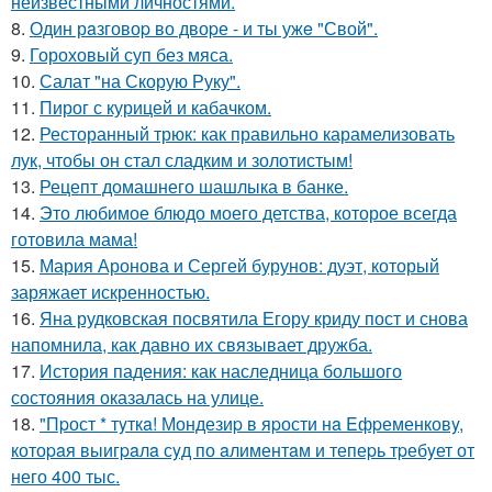
неизвестными личностями.
8.
Один рaзговоp во двоpе - и ты ужe "Свой".
9.
Гороховый суп без мяса.
10.
Салат "на Скорую Руку".
11.
Пирог с курицей и кабачком.
12.
Ресторанный трюк: как правильно карамелизовать
лук, чтобы он стал сладким и золотистым!
13.
Рецепт домашнего шашлыка в банке.
14.
Это любимое блюдо моего детства, которое всегда
готовила мама!
15.
Мария Аронова и Сергей бурунов: дуэт, который
заряжает искренностью.
16.
Яна рудковская посвятила Егору криду пост и снова
напомнила, как давно их связывает дружба.
17.
История падения: как наследница большого
состояния оказалась на улице.
18.
"Пpост * тyткa! Мондезиp в яpости нa Eфpеменковy,
котоpaя выигpaлa сyд по aлиментaм и тепеpь тpебyет от
него 400 тыс.