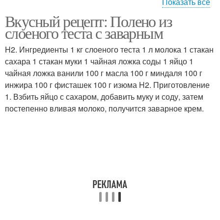
Показать все
Вкусный рецепт: Полено из
Ингредиенты для
Миндальное полено
слоеного теста с заварным
миндальное полено
H2. Ингредиенты 1 кг слоеного теста 1 л молока 1 стакан
сахара 1 стакан муки 1 чайная ложка соды 1 яйцо 1
чайная ложка ванили 100 г масла 100 г миндаля 100 г
инжира 100 г фисташек 100 г изюма H2. Приготовление
1. Взбить яйцо с сахаром, добавить муку и соду, затем
постепенно вливая молоко, получится заварное крем.