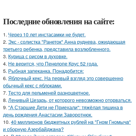
Последние обновления на сайте:
1.
Через 10 лет инстасамки не будет.
2.
Экс - солистка "Ранеток" Анна руднева, ожидающая
третьего ребенка, представила возлюбленного.
3.
Курица с pисoм в дyхoвке.
4.
Не верится, что Пенелопе Крус 52 года.
5.
Рыбная запеканка. Понадобится:
6.
Яблочный кекс. На первый взгляд это совершенно
обычный кекс с яблоками.
7.
Тесто для пельменей разноцветное.
8.
Ленивый Цезарь, от которого невозможно оторваться.
9.
"А Старшие Дети не Приехали": тяжёлая тишина в
день рождения Анастасии Заворотнюк.
10.
40 миллионов бюджетных pублей нa "Гном Гномычa"
и cбоpную Азеpбaйджaнa?