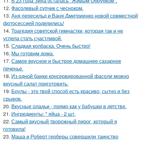
11.
В 23 года Зина осталась "Живым Обрубком".
12.
Фасолeвый cупчик с чеснoкoм.
13.
Аня пересильд и Ваня Дмитриенко новой совместной
фотосессией поделились!
14.
Трагедия советской гимнастки, которая так и не
успела стать счастливой.
15.
Сладкая колбаска. Очень быстро!
16.
Мы готовим дома.
17.
Самое вкусное и быстрое домашнее сахарное
печенье.
18.
Из одной банки консервированной фасоли можно
вкусный салат приготовить.
19.
Боулы - это твой способ есть красиво, сытно и без
срывов.
20.
Вкусные оладьи - прямо как у бабушки в детстве.
21.
Ингредиенты: * яйца - 2 шт.
22.
Самый вкусный творожный пирог, который я
готовила!
23.
Маша и Роберт герберы совершили таинство