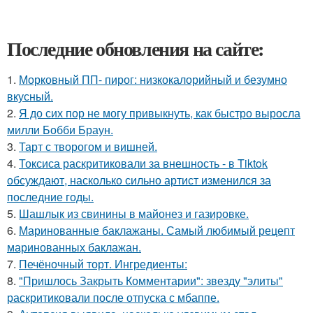
Последние обновления на сайте:
1.
Морковный ПП- пирог: низкокалорийный и безумно
вкусный.
2.
Я до сих пор не могу привыкнуть, как быстро выросла
милли Бобби Браун.
3.
Тарт с творогом и вишней.
4.
Токсиса раскритиковали за внешность - в Tiktok
обсуждают, насколько сильно артист изменился за
последние годы.
5.
Шашлык из свинины в майонез и газировке.
6.
Маринованные баклажаны. Самый любимый рецепт
маринованных баклажан.
7.
Печёночный торт. Ингредиенты:
8.
"Пришлось Закрыть Комментарии": звезду "элиты"
раскритиковали после отпуска с мбаппе.