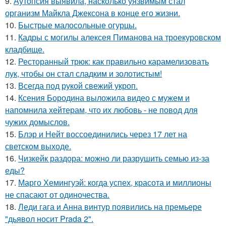
9.
Аутопсия выявила, насколько уязвимым стал
организм Майкла Джексона в конце его жизни.
10.
Быстрые малосольные огурцы.
11.
Кадры с могилы алексея Пиманова на троекуровском
кладбище.
12.
Ресторанный трюк: как правильно карамелизовать
лук, чтобы он стал сладким и золотистым!
13.
Всегда под рукой свежий укроп.
14.
Ксения Бородина выложила видео с мужем и
напомнила хейтерам, что их любовь - не повод для
чужих домыслов.
15.
Блэр и Нейт воссоединились через 17 лет на
светском выходе.
16.
Чизкейк раздора: можно ли разрушить семью из-за
еды?
17.
Марго Хемингуэй: когда успех, красота и миллионы
не спасают от одиночества.
18.
Леди гага и Анна винтур появились на премьере
"дьявол носит Prada 2".