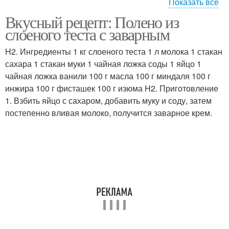
Показать все
Вкусный рецепт: Полено из
Ингредиенты для
Миндальное полено
слоеного теста с заварным
миндальное полено
H2. Ингредиенты 1 кг слоеного теста 1 л молока 1 стакан
сахара 1 стакан муки 1 чайная ложка соды 1 яйцо 1
чайная ложка ванили 100 г масла 100 г миндаля 100 г
инжира 100 г фисташек 100 г изюма H2. Приготовление
1. Взбить яйцо с сахаром, добавить муку и соду, затем
постепенно вливая молоко, получится заварное крем.