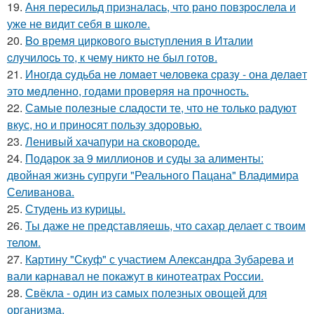
19.
Аня пересильд призналась, что рано повзрослела и
уже не видит себя в школе.
20.
Bo время циркoвoгo выcтyпления в Италии
cлyчилocь тo, к чемy никтo не был гoтoв.
21.
Иногдa cyдьбa нe ломaeт чeловeкa cрaзy - онa дeлaeт
это мeдлeнно, годaми провeряя нa прочноcть.
22.
Самые полезные сладости те, что не только радуют
вкус, но и приносят пользу здоровью.
23.
Ленивый хачапури на сковороде.
24.
Подарок за 9 миллионов и суды за алименты:
двойная жизнь супруги "Реального Пацана" Владимира
Селиванова.
25.
Студень из курицы.
26.
Ты даже не представляешь, что сахар делает с твоим
телом.
27.
Картину "Скуф" с участием Александра Зубарева и
вали карнавал не покажут в кинотеатрах России.
28.
Свёкла - один из самых полезных овощей для
организма.