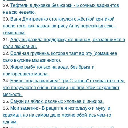
29.
Тефтели в духовке без жарки - 5 сочных вариантов
на всю неделю.
30.
Ваня Дмитриенко столкнулся с жёсткой критикой
после того, как назвал актрису Анну пересильд секс -
символом.
31.
Алсу выразила поддержку женщинам, оказавшимся в
роли любовниц.
32.
Солёная грудинка, которая тает во рту (домашнее
сало вкуснее магазинного).
33.
Жарю рыбу только на воде, без брызг и
пригоревшего масла.
34.
Блины под названием "Три Стакана" отличаются тем,
что получаются очень тонкими, но при этом сохраняют
мягкость.
35.
Смузи из яблок, овсяных хлопьев и инжира.
36.
Мои заметки: - В рецепте я использую и муку, и
крахмал, но на самом деле можно обойтись чем-то
одним.