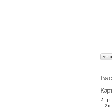
читат
Вас
Кар
Ингре
- 12 ш