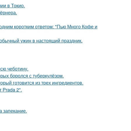
ии в Токио.
Тёрнера.
 одним коротким ответом: "Пью Много Кофе и
 обычный ужин в настоящий праздник.
юсю чеботину.
орых боролся с туберкулёзом.
орый готовится из трех ингредиентов.
 Prada 2".
а запекание.