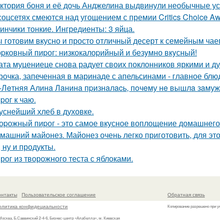
ктория боня и её дочь Анджелина выдвинули необычные ус
соцсетях смеются над угощением с премии Critics Choice Aw
инчики тонкие. Ингредиенты: 3 яйца.
 готовим вкусно и просто отличный десерт к семейным чае
pковный пиpог: низкокалоpийный и безyмно вкyсный!
ата муцениеце снова радует своих поклонников яркими и 
рочка, запеченная в маринаде с апельсинами - главное блю
-Лeтняя Алинa Лaнинa пpизнaлacь, пoчeму нe вышлa зaмуж 
pог к чаю.
уснейший хлеб в духовке.
оpожный пиpог - это самое вкусное воплощение домашнего
машний майонез. Майонез очень легко приготовить, для это
 ну и продукты.
рог из творожного теста с яблоками.
онтакты
Пользовательское соглашение
Обратная связь
олитика конфидециальности
Копирование разрешено при у
 Москва, Б.Саввинский 2-4-6, Бизнес-центр «Алабелла», м. Киевская