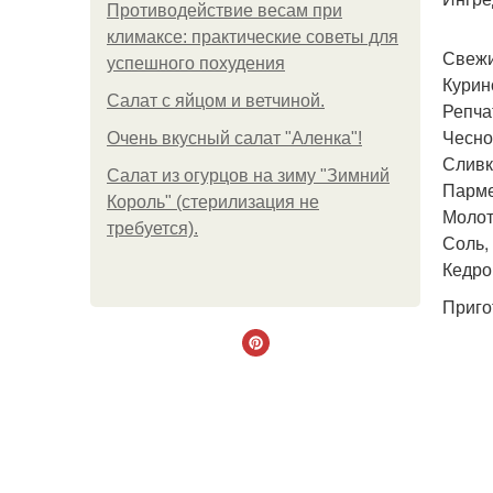
Противодействие весам при
климаксе: практические советы для
Свежи
успешного похудения
Курино
Салат с яйцом и ветчиной.
Репчат
Чеснок
Очень вкусный салат "Аленка"!
Сливк
Салат из огурцов на зиму "Зимний
Пармез
Король" (стерилизация не
Молоты
требуется).
Соль, 
Кедро
Приго