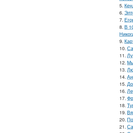
5.
Кен
6.
Элт
7.
Его
8.
В 1
Никог
9.
Кар
10.
Са
11.
Лу
12.
Мы
13.
Лю
14.
Ан
15.
До
16.
Ле
17.
Фр
18.
Ту
19.
Вя
20.
По
21.
Са