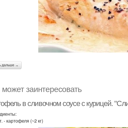
ь дальше →
 может заинтересовать
тофель в сливочном соусе с курицей. "Сл
диенты:
т. - картофеля (~2 кг)