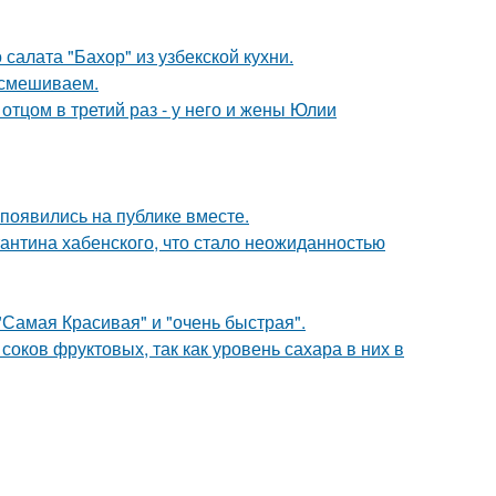
салата "Бахор" из узбекской кухни.
 смешиваем.
отцом в третий раз - у него и жены Юлии
 появились на публике вместе.
антина хабенского, что стало неожиданностью
"Самая Красивая" и "очень быстрая".
соков фруктовых, так как уровень сахара в них в