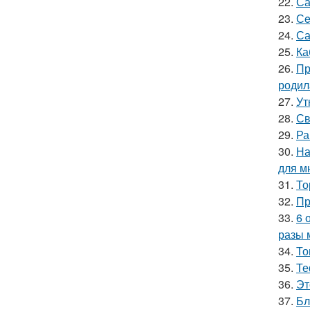
22.
Са
23.
Сe
24.
Са
25.
Ка
26.
Пр
родил
27.
Ут
28.
Св
29.
Ра
30.
На
для м
31.
То
32.
Пр
33.
6 
разы 
34.
То
35.
Те
36.
Эт
37.
Бл