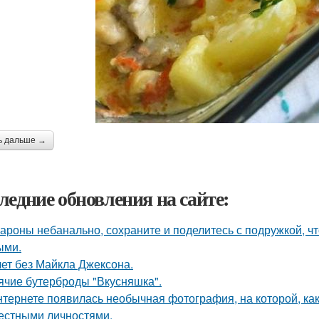
ь дальше →
ледние обновления на сайте:
ароны небанально, сохраните и поделитесь с подружкой, 
ыми.
лет без Майкла Джексона.
ячие бутерброды "Вкусняшка".
нтернете появилась необычная фотография, на которой, ка
естными личностями.