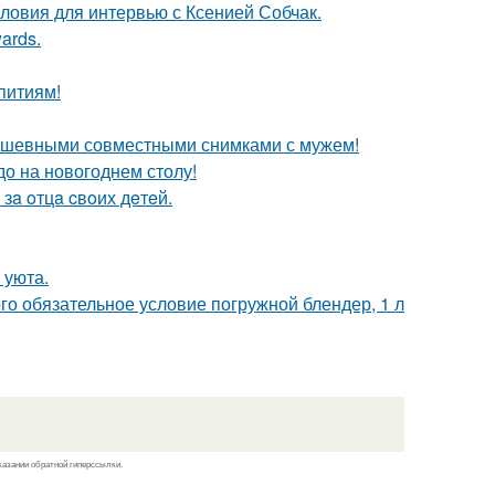
ловия для интервью с Ксенией Собчак.
ards.
питиям!
душевными совместными снимками с мужем!
до на новогоднем столу!
зa oтцa cвoих дeтeй.
 уюта.
го обязательное условие погружной блендер, 1 л
казании обратной гиперссылки.