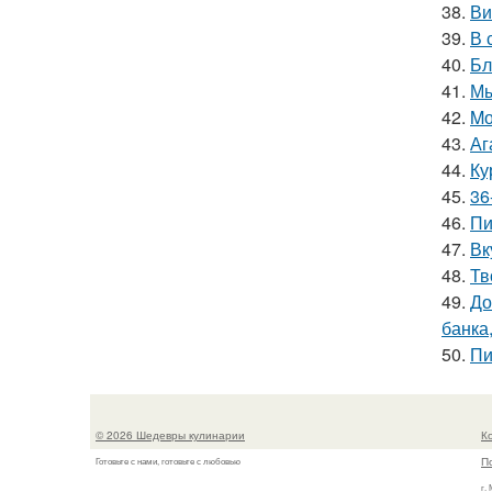
38.
Ви
39.
В 
40.
Бл
41.
Мы
42.
Mо
43.
Аг
44.
Ку
45.
36
46.
Пи
47.
Вк
48.
Тв
49.
До
банка,
50.
Пи
© 2026 Шедевры кулинарии
К
П
Готовьте с нами, готовьте с любовью
г.