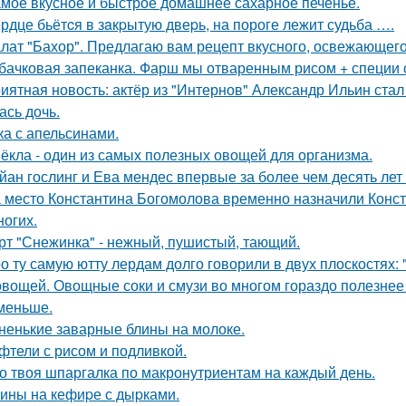
мое вкусное и быстрое домашнее сахарное печенье.
рдце бьётcя в зaкpытую двеpь, на пороге лежит судьба ….
лат "Бахор". Предлагаю вам рецепт вкусного, освежающего 
бачковая запеканка. Фарш мы отваренным рисом + специи
иятная новость: актёр из "Интернов" Александр Ильин стал 
ась дочь.
ка с апельсинами.
ёкла - один из самых полезных овощей для организма.
йан гослинг и Ева мендес впервые за более чем десять лет
 место Константина Богомолова временно назначили Конст
ногих.
рт "Снежинка" - нежный, пушистый, тающий.
о ту самую ютту лердам долго говорили в двух плоскостях: 
овощей. Овощные соки и смузи во многом гораздо полезнее 
меньше.
ненькие заварные блины на молоке.
фтели с рисом и подливкой.
о твоя шпаргалка по макронутриентам на каждый день.
ины на кефиpе с дыpками.