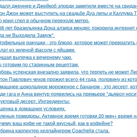
далл дженнер и Джейкоб элорди заметили вместе на свидан
он Джон может выступить на свадьбе Дуа липы и Каллума 
р крид спел в обычном переходе метро.
08 лет бразильянка Дона алзира мендес покорила интернет
да не Выходила Замуж".
тофельные ракушки - это блюдо, которое может превратить
лат из зеленой фасоли с яйцами.
чшая выпечка к вечернему чаю.
 готовим по старинным рецептам.
бовь успенская внезапно заявила, что терпеть не может Л
тон Павлович чехов прожил всего 44 года, половину из кот
машнее шоколадное мороженое с бананом - это десерт, кот
ди гага и Анна винтур появились на премьере "дьявол носит
уктовый десерт. Ингредиенты:
шенка в домашних условиях.
леные помидоры. Активное время готовки 20 мин+ время н
чему ваш кофе не такой вкусный, как в кофейне?
брина карпентер хедлайнером Coachella стала.