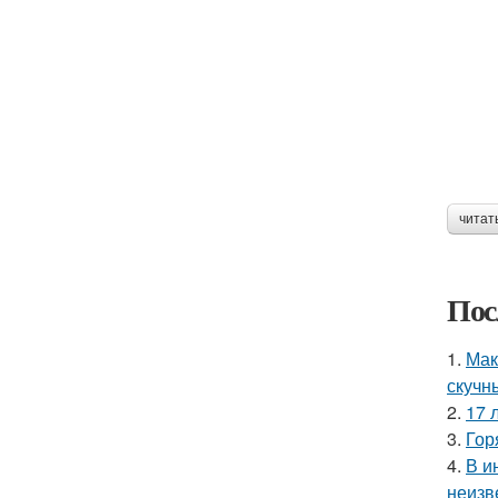
читат
Пос
1.
Мак
скучн
2.
17 
3.
Гор
4.
В и
неизв