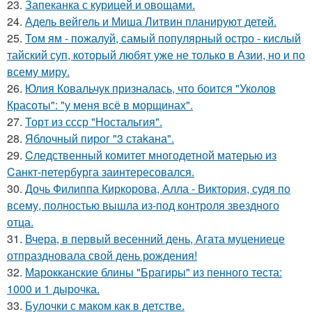
23.
Запеканка с курицей и овощами.
24.
Адель вейгель и Миша Литвин планируют детей.
25.
Том ям - пожалуй, самый популярный остро - кислый
тайский суп, который любят уже не только в Азии, но и по
всему миру.
26.
Юлия Ковальчук призналась, что боится "Уколов
Красоты": "у меня всё в морщинах".
27.
Торт из ссср "Ностальгия".
28.
Яблочный пирог "3 стаkана".
29.
Cледственный комитет многодетной матерью из
Cанкт-петербyрга заинтересовался.
30.
Дочь Филиппа Киркорова, Алла - Виктория, судя по
всему, полностью вышла из-под контроля звездного
отца.
31.
Вчера, в первый весенний день, Агата муцениеце
отпраздновала свой день рождения!
32.
Марокканские блины "Брагиры" из пенного теста:
1000 и 1 дырочка.
33.
Булочки с маком как в детстве.