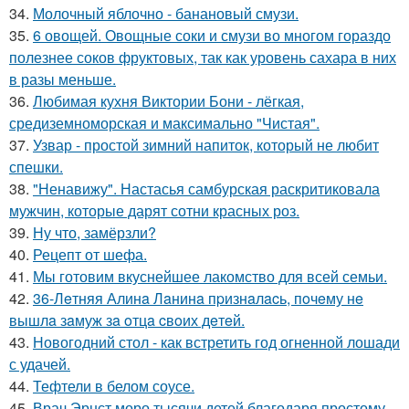
34.
Молочный яблочно - банановый смузи.
35.
6 овощей. Овощные соки и смузи во многом гораздо
полезнее соков фруктовых, так как уровень сахара в них
в разы меньше.
36.
Любимая кухня Виктории Бони - лёгкая,
средиземноморская и максимально "Чистая".
37.
Узвар - простой зимний напиток, который не любит
спешки.
38.
"Ненавижу". Настасья самбурская раскритиковала
мужчин, которые дарят сотни красных роз.
39.
Ну что, замёрзли?
40.
Рецепт от шефа.
41.
Мы готовим вкуснейшее лакомство для всей семьи.
42.
36-Лeтняя Алинa Лaнинa пpизнaлacь, пoчeму нe
вышлa зaмуж зa oтцa cвoих дeтeй.
43.
Новогодний стол - как встретить год огненной лошади
с удачей.
44.
Тефтели в белом соусе.
45.
Врач Эрнст моро тысячи детей благодаря простому