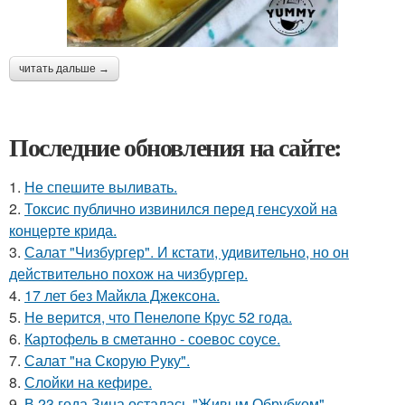
читать дальше →
Последние обновления на сайте:
1.
Не спешите выливать.
2.
Токсис публично извинился перед генсухой на
концерте крида.
3.
Салат "Чизбургер". И кстати, удивительно, но он
действительно похож на чизбургер.
4.
17 лет без Майкла Джексона.
5.
Не верится, что Пенелопе Крус 52 года.
6.
Картофель в сметанно - соевос соусе.
7.
Салат "на Скорую Руку".
8.
Слойки на кефире.
9.
В 23 года Зина осталась "Живым Обрубком".