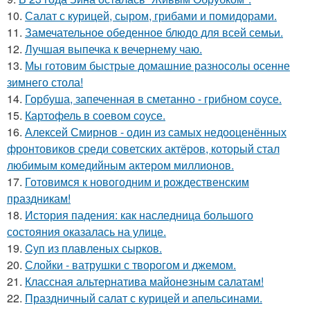
10.
Салат с курицей, сыром, грибами и помидорами.
11.
Замечательное обеденное блюдо для всей семьи.
12.
Лучшая выпечка к вечернему чаю.
13.
Мы готовим быстрые домашние разносолы осенне
зимнего стола!
14.
Горбуша, запеченная в сметанно - грибном соусе.
15.
Картофель в соевом соусе.
16.
Алексей Смирнов - один из самых недооценённых
фронтовиков среди советских актёров, который стал
любимым комедийным актером миллионов.
17.
Готовимся к новогодним и рождественским
праздникам!
18.
История падения: как наследница большого
состояния оказалась на улице.
19.
Cуп из плавленыx сырков.
20.
Слойки - ватрушки с творогом и джемом.
21.
Классная альтернатива майонезным салатам!
22.
Праздничный салат с курицей и апельсинами.