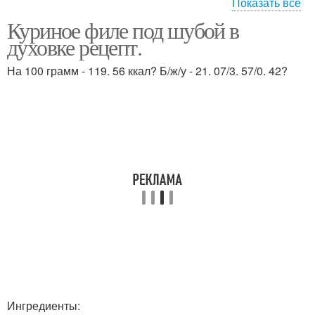
Показать все
Куриное филе под шубой в
Филе под ананасом
Грудка с ананасом
духовке рецепт.
На 100 грамм - 119. 56 ккал? Б/ж/у - 21. 07/3. 57/0. 42?
Филе под сыром
Филе с помидорами
Рецепты с куриным
Филе под сырной
филе
шубой
Филе под шубкой
Ингредиенты: