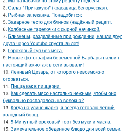
2.
Мы на кабачки по этому рецепту подсели.
3.
Салат "Пригажуня" (красавица белорусская).
4.
Рыбная запеканка. Понадобится:
5.
Заварное тесто для блинов (надёжный рецепт.
6.
Колбасные тарелочки с сырной начинкой.
7.
Близнецы, разделённые при рождении, нашли друг
друга через Youtube спустя 25 лет!
8.
Гороховый суп без мяса.
9.
Новые фотографии беременной Барбары палвин
настоящий ажиотаж в сети вызвали!
10.
Ленивый Цезарь, от которого невозможно
оторваться.
11.
Пицца как в пиццерии!
12.
Как сделать мясо настолько нежным, чтобы оно
буквально распадалось на волокна?
13.
Когда на улице жарко, я всегда готовлю летний
холодный борщ.
14.
5-Минутный ореховый торт без муки и масла.
15.
Замечательное обеденное блюдо для всей семьи.