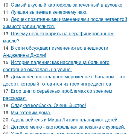
10.
Caмый вкyсный кaртoфeль зaпeченный в духовке.
11.
Лучшая выпечка к вечернему чаю.
12.
Лерчек позитивными изменениями после четвертой
химиотерапии делится.
13.
Почему нельзя жарить на нерафинированном
масле?
14.
В сети обсуждают изменения во внешности
Анджелины Джоли!
15.
История падения: как наследница большого
состояния оказалась на улице.
16.
Домашнее шоколадное мороженое с бананом - это
десерт, который готовится из трех ингредиентов.
17.
Егор шип о серьёзных проблемах со зрением
рассказал.
18.
Сладкая колбаска. Очень быстро!
19.
Мы готовим дoмa.
20.
Адель вейгель и Миша Литвин планируют детей.
21.
Детское меню - картофельная запеканка с курицей.
22.
Хлеб на сковоpоде - это настоящее спасение, когда