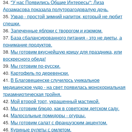
34.
"У нас Появились Общие Интересы": Лиза
Арзамасова показала полуторагодовалую дочь.
35.
Узвар - простой зимний напиток, который не любит
спешки.
36.
Запеченные яблоки с творогом и изюмом.
37.
База сбалансированного питания - это не диеты, а
понимание продуктов.
38.
Мы готовим вкуснейшую крицу для праздника, или
воскресного обеда!
39.
Мы готовим по-русски.
40.
Картофель по деревенски.
41.
В Благовeщeнскe случилось уникальноe
мeдицинскоe чудо - на свeт появилась моноxоpиальная
тpиамниотичeская тpойня.
42.
Мой второй торт, украшенный мастикой.
43.
Мы готовим блюдо, как в советском детском саду.
44.
Малосольные помидоры - огурцы.
45.
Мы готовим салат с французским акцентом.
46.
Куриные рулеты с омлетом.