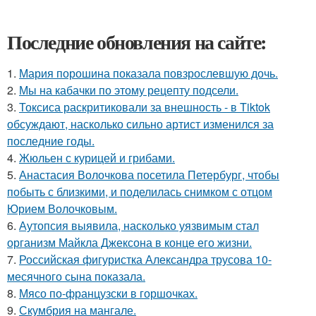
Последние обновления на сайте:
1.
Мария порошина показала повзрослевшую дочь.
2.
Мы на кабачки по этому рецепту подсели.
3.
Токсиса раскритиковали за внешность - в Tiktok
обсуждают, насколько сильно артист изменился за
последние годы.
4.
Жюльен с курицей и грибами.
5.
Анастасия Волочкова посетила Петербург, чтобы
побыть с близкими, и поделилась снимком с отцом
Юрием Волочковым.
6.
Аутопсия выявила, насколько уязвимым стал
организм Майкла Джексона в конце его жизни.
7.
Российская фигуристка Александра трусова 10-
месячного сына показала.
8.
Мясо по-французски в горшочках.
9.
Скумбрия на мангале.