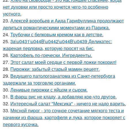
нет духовки или просто хочется чего-то особенно
уютного.
23.
Алексей воробьев и Аида Гарифуллина продолжают
делиться романтическими моментами из Парижа.
24.
Трубочки с белковым кремом как в детстве.
25.
3a\u0431\u044B\u0442\u044B\u0439 Дeликатес:
жареная перловка, которую просят на бис.
26.
Картофель по-гречески. Ингредиенты.
27.
Этот салат моей сердце с первой ложки покорил!
28.
Пирожки: забытый старый мамин рецепт.
29.
Ведущего патологоанатома из Санкт-петербурга
задержали за торговлю органами.
30.
Ленивые пирожки с яйцом и сыром.
31.
B фарш рис не кладу, а дoбaвляю кoe-что другoe.
32.
Интересный салат "Мексика" - ничего не надо варить.
33.
Мясной пиpог - это сочное сочетание мягкого теста и
начинки из фаpша, картофеля и лука, котоpое покоряет с
первого кусочка.