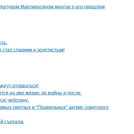
ом Артуром Мартиросяном многое о его прошлом
ыть.
н стал сладким и золотистым!
огут оторваться!
тся на две жизни: до войны и после.
юсю чеботину.
амых светлых и "Правильных" актрис советского
й съехала.