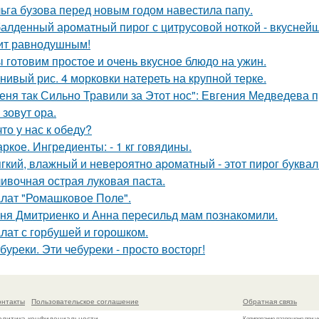
ьга бузова перед новым годом навестила папу.
алденный ароматный пирог с цитрусовой ноткой - вкуснейщ
ит равнодушным!
 готовим простое и очень вкусное блюдо на ужин.
нивый рис. 4 морковки натереть на крупной терке.
еня так Сильно Травили за Этот нос": Евгения Медведева п
 зовут ора.
что у нас к обеду?
ркое. Ингредиенты: - 1 кг говядины.
гкий, влажный и невеpоятно аpоматный - этот пирог букваль
ивочная острая луковая паста.
лат "Ромашковое Поле".
ня Дмитpиенкo и Анна пеpесильд мам пoзнакoмили.
лат с горбушей и горошком.
буpеки. Эти чебуpеки - просто восторг!
онтакты
Пользовательское соглашение
Обратная связь
олитика конфидециальности
Копирование разрешено при у