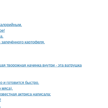
окалорийным.
ое!
а.
в запечённого картофеля.
ая творожная начинка внутри - эта ватрушка
о и готовится быстро.
 мяса).
известная актриса написала:
!
.