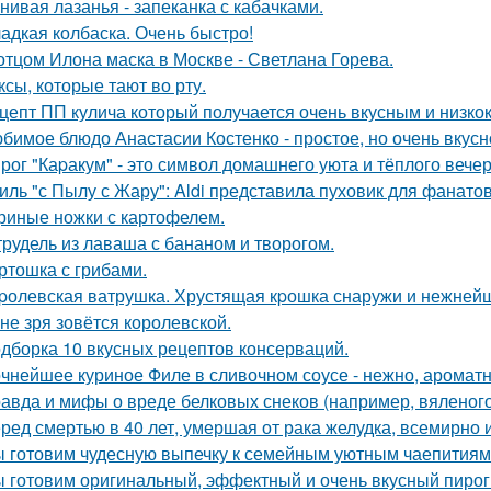
нивая лазанья - запеканка с кабачками.
адкая колбаска. Очень быстро!
отцом Илона маска в Москве - Светлана Горева.
ксы, которые тают во рту.
цепт ПП кулича который получается очень вкусным и низк
бимое блюдо Анастасии Костенко - простое, но очень вкусн
рог "Каpакум" - это символ домашнего уюта и тёплого вечер
иль "с Пылу с Жару": Aldi представила пуховик для фанато
риные ножки с картофелем.
рудель из лаваша с бананом и творогом.
ртошка с грибами.
pолевская ватрушка. Хрустящая кpошка снаружи и нежнейш
 не зря зовётся королевской.
дборка 10 вкусных рецептов консерваций.
чнейшее куриное Филе в сливочном соусе - нежно, ароматн
авда и мифы о вреде белковых снеков (например, вяленого
ред смертью в 40 лет, умершая от рака желудка, всемирно 
 готовим чудесную выпечку к семейным уютным чаепитиям
 готовим оригинальный, эффектный и очень вкусный пирог