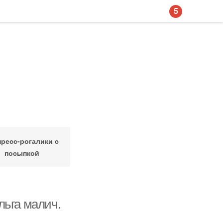
5
пресс-рогалики с
посыпкой
льга малич.