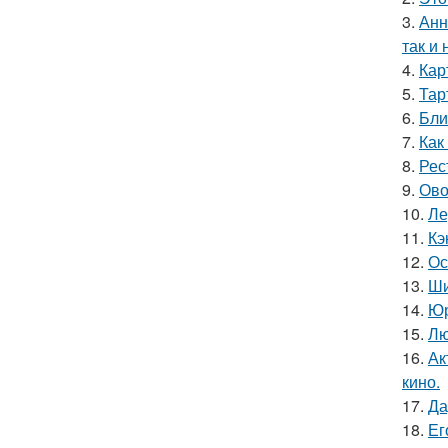
3.
Анн
так и 
4.
Кар
5.
Тар
6.
Бли
7.
Как
8.
Рес
9.
Ово
10.
Ле
11.
Кэ
12.
Ос
13.
Ши
14.
Юр
15.
Лю
16.
Ак
кино.
17.
Да
18.
Ег