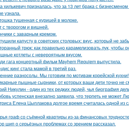
а хилькевич призналась, что за 13 лет брака с бизнесмен
не узнала.
тошка тушенная с курицей в молоке.
т с творогом и вишней.
нчики с заварным кремом.
 тушили капусту в советских столовых: вкус, который не заб
торанный трюк: как правильно карамелизовать лук, чтобы о
щные котлеты с невероятным вкусом.
ди гага концертный фильм Mayhem Requiem выпустила.
ндис кинг стала мамой в третий раз.
енние разносолы. Мы готовим по мотивам корейской кухни!
карные пышные сырники, от которых ваши дети точно не см
ий Никулин - один из тех редких людей, чья биография дели
бовь успенская внезапно заявила, что терпеть не может Л
триса Елена Цыплакова долгое время считалась одной из с
рья граф со съёмной квартиры из-за финансовых трудносте
ор шип о серьёзных проблемах со зрением рассказал.