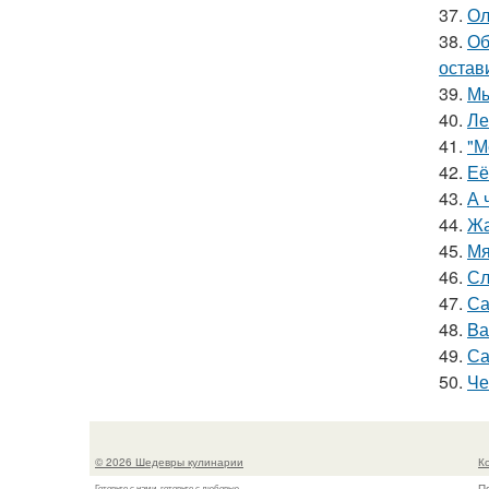
37.
Ол
38.
Об
остав
39.
Мы
40.
Ле
41.
"М
42.
Её
43.
А 
44.
Жа
45.
Мя
46.
Сл
47.
Са
48.
Bа
49.
Са
50.
Че
© 2026 Шедевры кулинарии
К
П
Готовьте с нами, готовьте с любовью