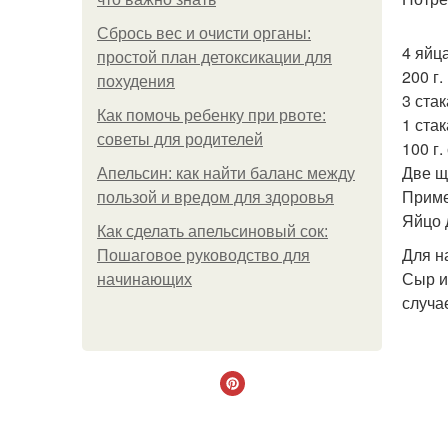
Сбрось вес и очисти органы:
4 яйца
простой план детоксикации для
200 г.
похудения
3 ста
Как помочь ребенку при рвоте:
1 стак
советы для родителей
100 г.
Две щ
Апельсин: как найти баланс между
Пример
пользой и вредом для здоровья
Яйцо 
Как сделать апельсиновый сок:
Для н
Пошаговое руководство для
Сыр и
начинающих
случа