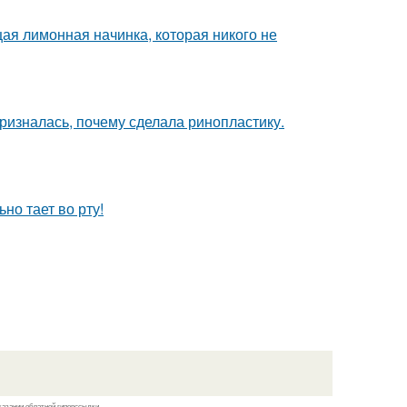
ая лимонная начинка, которая никого не
ризналась, почему сделала ринопластику.
но тает во рту!
казании обратной гиперссылки.