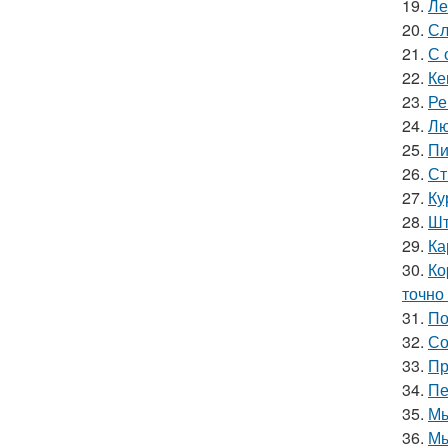
19.
Ле
20.
Сл
21.
С 
22.
Ке
23.
Ре
24.
Лю
25.
Пи
26.
Ст
27.
Ку
28.
Шт
29.
Ка
30.
Ко
точно
31.
По
32.
Со
33.
Пр
34.
Пе
35.
Мы
36.
Мы