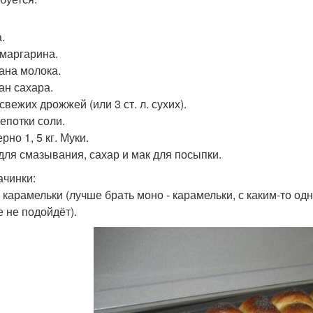
.
 маргарина.
кана молока.
ан сахара.
 свежих дрожжей (или 3 ст. л. сухих).
епотки соли.
но 1, 5 кг. Муки.
для смазывания, сахар и мак для посыпки.
ачинки:
 карамельки (лучше брать моно - карамельки, с каким-то од
е не подойдёт).