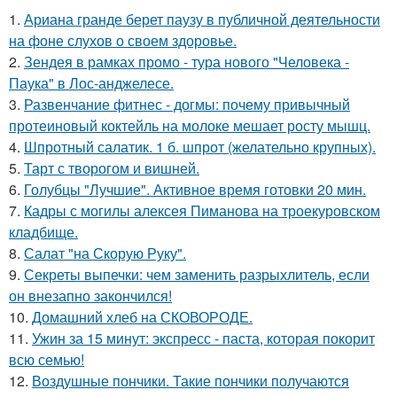
1.
Ариана гранде берет паузу в публичной деятельности
на фоне слухов о своем здоровье.
2.
Зендея в рамках промо - тура нового "Человека -
Паука" в Лос-анджелесе.
3.
Развенчание фитнес - догмы: почему привычный
протеиновый коктейль на молоке мешает росту мышц.
4.
Шпротный салатик. 1 б. шпрот (желательно крупных).
5.
Тарт с творогом и вишней.
6.
Голубцы "Лучшие". Активное время готовки 20 мин.
7.
Кадры с могилы алексея Пиманова на троекуровском
кладбище.
8.
Салат "на Скорую Руку".
9.
Секреты выпечки: чем заменить разрыхлитель, если
он внезапно закончился!
10.
Домашний хлеб на СКОВОРОДЕ.
11.
Ужин за 15 минут: экспресс - паста, которая покорит
всю семью!
12.
Воздушные пончики. Такие пончики получаются