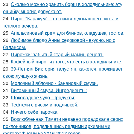
23.
Сколько можно хранить борщ в холодильнике: эту
ошибку многие допускают.
24.
Пирог "Каpакум" - это символ домашнего уюта и
тёплого вечера.
25.
Апельсиновый крем для блинов, оладушек, тостов.
26.
Любимое блюдо Анны седоковой - вкусно, но с
балансом.
27.
Пирожки: забытый старый мамин рецепт.
28.
Кофейный пирог из того, что есть в холодильнике.
29.
39-Летняя Виктория галустян, кажется, проживает
свою лучшую жизнь.
30.
Молочный яблочно - банановый смузи.
31.
Витаминный смузи. Ингредиенты:
32.
Шоколадное чудо. Продукты:
33.
Тефтели с рисом и подливкой.
34.
Ничего себе парочка!
35.
Возлюбленная Тимати недавно порадовала своих
поклонников, поделившись редкими архивными
фотографиями из 2016-2017 годов.