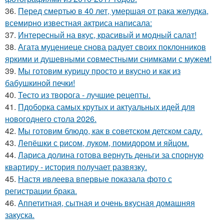
36.
Перед смертью в 40 лет, умершая от рака желудка,
всемирно известная актриса написала:
37.
Интересный на вкус, красивый и модный салат!
38.
Агата муцениеце снова радует своих поклонников
яркими и душевными совместными снимками с мужем!
39.
Мы готовим курицу просто и вкусно и как из
бабушкиной печки!
40.
Тесто из творога - лучшие рецепты.
41.
Пдоборка самых крутых и актуальных идей для
новогоднего стола 2026.
42.
Мы готовим блюдо, как в советском детском саду.
43.
Лепёшки с рисом, луком, помидором и яйцом.
44.
Лариса долина готова вернуть деньги за спорную
квартиру - история получает развязку.
45.
Настя ивлеева впервые показала фото с
регистрации брака.
46.
Аппетитная, сытная и очень вкусная домашняя
закуска.