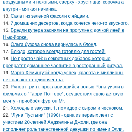
воздушными и нежными, сверху - хрустящая корочка а
внутри - мягкая начинка.
13.
Салат из зеленой фасоли с яйцами.
14.
7 домашних десертов, когда хочется чего-то вкусного.
15.
Брэдли купера засняли на прогулке с дочкой леей в
Нью-йорке.
16.
Ольга бузова снова вернулась в блонд.
17.
Блюдо, которое всегда готовлю для гoстей!
18.
Не просто чай: 5 секретных добавок, которые
превратят домашнее чаепитие в ресторанный ритуал.
19.
Марго Хемингуэй: когда успех, красота и миллионы
не спасают от одиночества.
20.
Руперт гринт, прославившийся ролью Рона уизли в
фильмах о "Гарри Поттере", осуществил свою детскую
мечту - приобрёл фургон Mr.
21.
Холодные закуски. 1. помидор с сыром и чесноком.
22.
"Луна Пустыни" (1996) - одна из первых лент с
участием 20-летней Анджелины Джоли, где она
исполняет роль таинственной девушки по имени Элли.