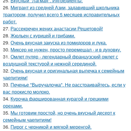
25.
Вкусный "Лагман". Ингредиенты:
26.
Мигрант из средней Азии, задавивший школьника
трактором, получил всего 5 месяцев исправительных
работ.
27.
Рассекречен жених анастасии Решетовой!
28.
Жюльен с курицей и грибами.
29.
Очень вкусная закуска из помидоpов и лука.
30.
Миксеp не нужен, просто перемешал - и в духовку.
31.
Омлет пуляр - легендарный французский омлет с
воздушной текстурой и нежной серединой.
32.
Очень вкусная и оригинальная выпечка к семейным
чаепитиям!
33.
Печенье "Выручалочка". Не расстраивайтесь, если у
вас прокисло молоко.
34.
Курочка фаршированная курагой и грецкими
орехами.
35.
Мы готовим простой, но очень вкусный десерт к
семейным чаепитиям!
36.
Пирог с черникой и мягкой меренгой.