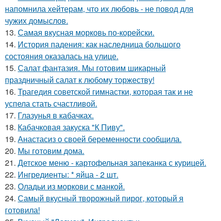
напомнила хейтерам, что их любовь - не повод для
чужих домыслов.
13.
Самая вкусная морковь по-корейски.
14.
История падения: как наследница большого
состояния оказалась на улице.
15.
Салат фантазия. Мы готовим шикарный
праздничный салат к любому торжеству!
16.
Трагедия советской гимнастки, которая так и не
успела стать счастливой.
17.
Глазунья в кабачках.
18.
Кабачковая закуска "К Пиву".
19.
Анастасиз о своей беременности сообщила.
20.
Мы готовим дома.
21.
Детское меню - картофельная запеканка с курицей.
22.
Ингредиенты: * яйца - 2 шт.
23.
Оладьи из моркови с манкой.
24.
Самый вкусный творожный пирог, который я
готовила!