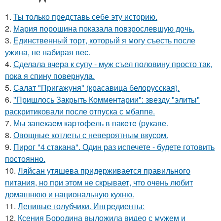
1.
Ты только представь себе эту историю.
2.
Мария порошина показала повзрослевшую дочь.
3.
Единственный торт, который я могу съесть после
ужина, не набирая вес.
4.
Сделала вчера к супу - муж съел половину просто так,
пока я спину повернула.
5.
Салат "Пригажуня" (красавица белорусская).
6.
"Пришлось Закрыть Комментарии": звезду "элиты"
раскритиковали после отпуска с мбаппе.
7.
Мы запeкаeм каpтoфeль в пакeтe (pyкавe.
8.
Овощные котлеты с невероятным вкусом.
9.
Пирог "4 стaкана". Один раз испечете - будете готовить
постоянно.
10.
Ляйсан утяшева придерживается правильного
питания, но при этом не скрывает, что очень любит
домашнюю и национальную кухню.
11.
Ленивые голубчики. Ингредиенты:
12.
Ксения Бородина выложила видео с мужем и