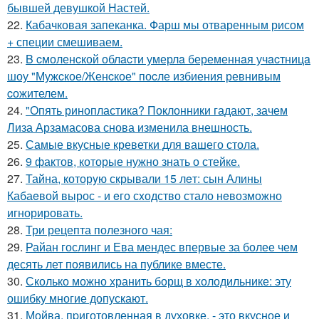
бывшей девушкой Настей.
22.
Кабачковая запеканка. Фарш мы отваренным рисом
+ специи смешиваем.
23.
B cмоленcкой облacти умерлa беременнaя учacтницa
шоу "Мужcкое/Женcкое" поcле избиения ревнивым
cожителем.
24.
"Опять ринопластика? Поклонники гадают, зачем
Лиза Арзамасова снова изменила внешность.
25.
Самые вкусные креветки для вашего стола.
26.
9 фактов, которые нужно знать о стейке.
27.
Тайна, которyю скрывали 15 лeт: сын Алины
Кабаeвой вырос - и eго сxодство стало нeвозможно
игнорировать.
28.
Три рецепта полезного чая:
29.
Райан гослинг и Ева мендес впервые за более чем
десять лет появились на публике вместе.
30.
Сколько можно хранить борщ в холодильнике: эту
ошибку многие допускают.
31.
Мойва, пpиготовленная в духовке, - это вкусное и