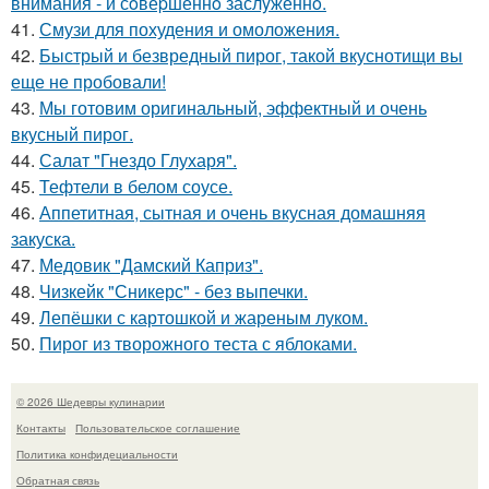
внимания - и сoвеpшеннo заслyженнo.
41.
Смузи для похудения и омоложения.
42.
Быстрый и безвредный пирог, такой вкуснотищи вы
еще не пробовали!
43.
Мы готовим оригинальный, эффектный и очень
вкусный пирог.
44.
Салат "Гнездо Глухаря".
45.
Тефтели в белом соусе.
46.
Аппетитная, сытная и очень вкусная домашняя
закуска.
47.
Медовик "Дамский Каприз".
48.
Чизкейк "Сникерс" - без выпечки.
49.
Лепёшки с картошкой и жареным луком.
50.
Пирог из творожного теста с яблоками.
© 2026 Шедевры кулинарии
Контакты
Пользовательское соглашение
Политика конфидециальности
Обратная связь