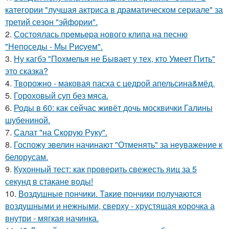
категории "лучшая актриса в драматическом сериале" за
третий сезон "эйфории".
2.
Состоялась пpeмьepа нового клипа на песню
"Непоседы - Мы Риcуем".
3.
Ну кагбэ "Похмелья не Бывает у тех, кто Умеет Пить"
это сказка?
4.
Творожно - маковая пасха с цедрой апельсина&мёд.
5.
Гороховый суп без мяса.
6.
Роды в 60: как сейчас живёт дочь москвички Галины
шубениной.
7.
Салат "на Скорую Руку".
8.
Госпожу эвелин начинают "Отменять" за неуважение к
белорусам.
9.
Кухонный тест: как проверить свежесть яиц за 5
секунд в стакане воды!
10.
Воздушные пончики. Такие пончики получаются
воздушными и нежными, сверху - хрустящая корочка а
внутри - мягкая начинка.