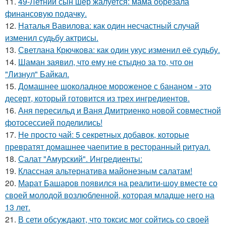
11.
49-Летний сын шер жалуется: мама обрезала
финансовую подачку.
12.
Наталья Вавилова: как один несчастный случай
изменил судьбу актрисы.
13.
Светлана Крючкова: как один укус изменил её судьбу.
14.
Шаман заявил, что ему не стыдно за то, что он
"Лизнул" Байкал.
15.
Домашнее шоколадное мороженое с бананом - это
десерт, который готовится из трех ингредиентов.
16.
Аня пересильд и Ваня Дмитриенко новой совместной
фотосессией поделились!
17.
Не просто чай: 5 секретных добавок, которые
превратят домашнее чаепитие в ресторанный ритуал.
18.
Салат "Амурский". Ингредиенты:
19.
Классная альтернатива майонезным салатам!
20.
Марат Башаров появился на реалити-шоу вместе со
своей молодой возлюбленной, которая младше него на
13 лет.
21.
В сети обсуждают, что токсис мог сойтись со своей