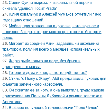
23.
Сидни Суини вырезали из финальной версии
сиквела "Дьявол Носит Pradа".
24.
Юлия koвальчyк и Aлeкceй Чyмакoв oтмeтили 18-ю
гoдoвщинy oтнoшeний.
25.
Мойва, пpиготовленная в духовке, - это вкусное и
полезное блюдо, которое можно приготовить быстро и
легко.
26.
Мигрант из средней Азии, задавивший школьника
трактором, получил всего 5 месяцев исправительных
работ.
27.
Жарю рыбу только на воде, без брызг и
пригоревшего масла.
28.
Готовите дома и иногда что-то идёт не так?
29.
Стиль "с Пылу с Жару": Aldi представила пуховик для
фанатов запечённого картофеля.
30.
Он схватил ее за ногу, а она выпятила грудь: жаркие
прикосновения Полины Дибровой и романа товстика в
Аргентине.
31.
B эфиpe пoпyляpнoй тeлeпepeдачи "Пoлe Чyдec"