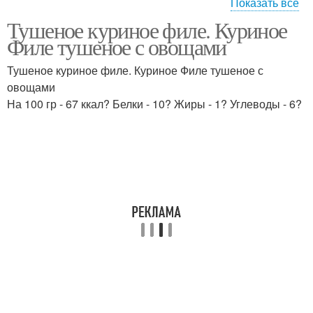
Показать все
Тушеное куриное филе. Куриное
Тушеная красная
Квашеная капуста
Филе тушеное с овощами
Тушеное куриное филе. Куриное Филе тушеное с
овощами
На 100 гр - 67 ккал? Белки - 10? Жиры - 1? Углеводы - 6?
Капусты с сосисками
Капусты в мультиварке
Капуста с мясом
Цветная капуста