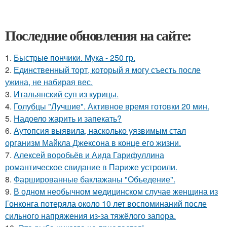
Последние обновления на сайте:
1.
Быстрые пончики. Мука - 250 гр.
2.
Единственный торт, который я могу съесть после
ужина, не набирая вес.
3.
Итальянский суп из курицы.
4.
Голубцы "Лучшие". Активное время готовки 20 мин.
5.
Надоело жарить и запекать?
6.
Аутопсия выявила, насколько уязвимым стал
организм Майкла Джексона в конце его жизни.
7.
Алексей воробьёв и Аида Гарифуллина
романтическое свидание в Париже устроили.
8.
Фаршированные баклажаны "Объедение".
9.
В одном необычном медицинском случае женщина из
Гонконга потеряла около 10 лет воспоминаний после
сильного напряжения из-за тяжёлого запора.