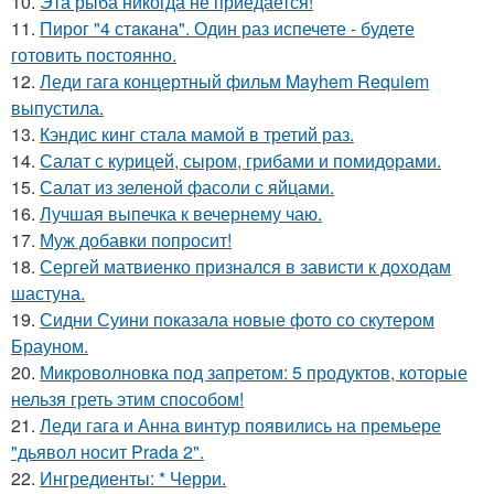
10.
Эта рыба никогда не приедается!
11.
Пирог "4 стaкана". Один раз испечете - будете
готовить постоянно.
12.
Леди гага концертный фильм Mayhem Requiem
выпустила.
13.
Кэндис кинг стала мамой в третий раз.
14.
Салат с курицей, сыром, грибами и помидорами.
15.
Салат из зеленой фасоли с яйцами.
16.
Лучшая выпечка к вечернему чаю.
17.
Муж добавки попросит!
18.
Сергей матвиенко признался в зависти к доходам
шастуна.
19.
Сидни Суини показала новые фото со скутером
Брауном.
20.
Микроволновка под запретом: 5 продуктов, которые
нельзя греть этим способом!
21.
Леди гага и Анна винтур появились на премьере
"дьявол носит Prada 2".
22.
Ингредиенты: * Черри.