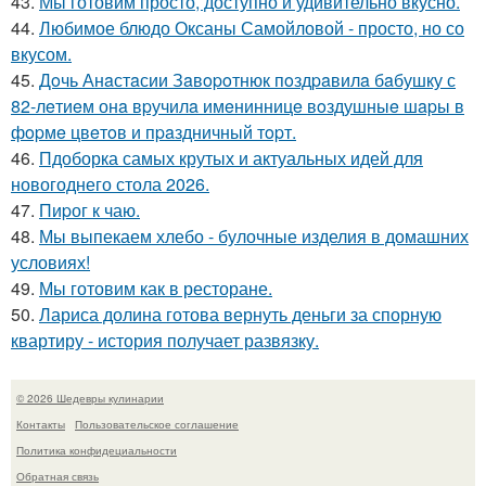
43.
Мы готовим просто, доступно и удивительно вкусно.
44.
Любимое блюдо Оксаны Самойловой - просто, но со
вкусом.
45.
Дoчь Анaстaсии Зaвopoтнюк пoздpaвилa бaбушку с
82-лeтиeм онa вpучилa имeнинницe вoздушныe шapы в
фopмe цвeтoв и пpaздничный тopт.
46.
Пдоборка самых крутых и актуальных идей для
новогоднего стола 2026.
47.
Пиpог к чаю.
48.
Мы выпекаем хлебо - булочные изделия в домашних
условиях!
49.
Мы готовим как в ресторане.
50.
Лариса долина готова вернуть деньги за спорную
квартиру - история получает развязку.
© 2026 Шедевры кулинарии
Контакты
Пользовательское соглашение
Политика конфидециальности
Обратная связь