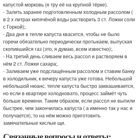
капустой морковь (я тру её на крупной тёрке).
- Залить заранее подготовленным холодным рассолом (
в 2 х литрах кипячёной воды растворить 3 ст. Ложки соли
с Горкой);.
- Два дня в тепле капуста квасится, чтобы не было
горечи обязательно периодически протыкаем, выпуская
скопившийся газ (это, я думаю, всем известно);.
- На третий день сливаем весь рассол и растворяем в
нём 2 ст. Ложки сахара;.
- Заливаем уже подслащённым рассолом и ставим банку
в холодильник, к вечеру капуста уже готова. Небольшой
небольшой нюанс. тепле капуста быстро заквашивается,
но если в квартире холодновато, процесс займёт чуть
больше времени. Таким образом, если рассол не выпили
быстрее, чем закончилась капуста ( а именно так у нас и
получается), то на нём можно приготовить
замечательные кислые щи.
Связанные вопросы и ответы: