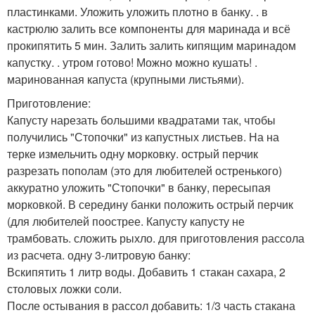
пластинками. Уложить уложить плотно в банку. . в
кастрюлю залить все компоненты для маринада и всё
прокипятить 5 мин. Залить залить кипящим маринадом
капустку. . утром готово! Можно можно кушать! .
маринованная капуста (крупными листьями).
Приготовление:
Капусту нарезать большими квадратами так, чтобы
получились "Стопочки" из капустных листьев. На на
терке измельчить одну морковку. острый перчик
разрезать пополам (это для любителей остренького)
аккуратно уложить "Стопочки" в банку, пересыпая
морковкой. В середину банки положить острый перчик
(для любителей поострее. Капусту капусту не
трамбовать. сложить рыхло. для приготовления рассола
из расчета. одну 3-литровую банку:
Вскипятить 1 литр воды. Добавить 1 стакан сахара, 2
столовых ложки соли.
После остывания в рассол добавить: 1/3 часть стакана