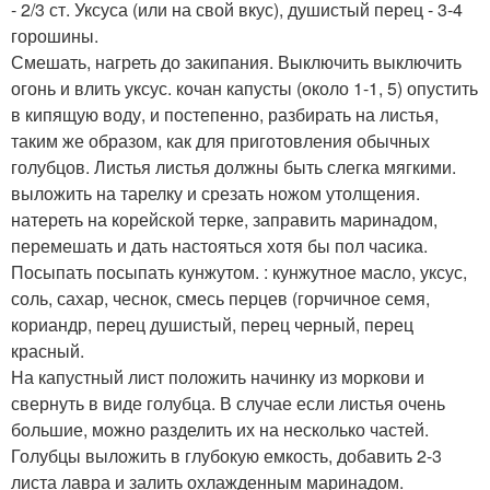
- 2/3 ст. Уксуса (или на свой вкус), душистый перец - 3-4
горошины.
Смешать, нагреть до закипания. Выключить выключить
огонь и влить уксус. кочан капусты (около 1-1, 5) опустить
в кипящую воду, и постепенно, разбирать на листья,
таким же образом, как для приготовления обычных
голубцов. Листья листья должны быть слегка мягкими.
выложить на тарелку и срезать ножом утолщения.
натереть на корейской терке, заправить маринадом,
перемешать и дать настояться хотя бы пол часика.
Посыпать посыпать кунжутом. : кунжутное масло, уксус,
соль, сахар, чеснок, смесь перцев (горчичное семя,
кориандр, перец душистый, перец черный, перец
красный.
На капустный лист положить начинку из моркови и
свернуть в виде голубца. В случае если листья очень
большие, можно разделить их на несколько частей.
Голубцы выложить в глубокую емкость, добавить 2-3
листа лавра и залить охлажденным маринадом.