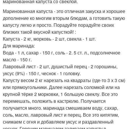
маринованная капуста со свеклой.
Маринованная капуста - это отличная закуска и хорошее
дополнение ко многим вторым блюдам, а готовить такую
капусту легко и просто. Порадуйте порадуйте своих
близких такой вкусной капусткой! :
Капуста - 2 кг, морковь - 2 шт, свекла - 1 шт.
Для маринада:
Вода - 1 л, сахар - 150 г, соль - 2. 5 ст. л., подсолнечное
масло - 150 г.
Лавровый лист - 2 шт, душистый перец - 2 горошины,
уксус (9%) - 150 г, чеснок - 1 головку.
Капусту весом 2 кг нарезать на квадраты (где-то 3 х 3 см)
или прямоугольники. Далее нарезать соломкой или на
крупной тёрке 2 морковки, 1 большую свеклу. Все это
перемешать, положить в кастрюлю. Получается
получается много. маринада смешиваем воду, сахар,
соль, масло, лавровый лист и перец. Все это кипятим,
снимаем с огня и добавляем уксус и раздавленный
чеснок. Горячим маринадом заливаем капусту в