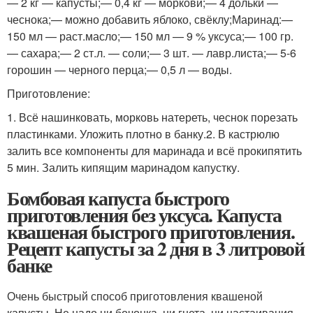
— 2 кг — капусты;— 0,4 кг — моркови;— 4 дольки —
чеснока;— можно добавить яблоко, свёклу;Маринад:—
150 мл — раст.масло;— 150 мл — 9 % уксуса;— 100 гр.
— сахара;— 2 ст.л. — соли;— 3 шт. — лавр.листа;— 5-6
горошин — черного перца;— 0,5 л — воды.
Приготовление:
1. Всё нашинковать, морковь натереть, чеснок порезать
пластинками. Уложить плотно в банку.2. В кастрюлю
залить все компоненты для маринада и всё прокипятить
5 мин. Залить кипящим маринадом капустку.
Бомбовая капуста быстрого
приготовления без уксуса. Капуста
квашеная быстрого приготовления.
Рецепт капусты за 2 дня в 3 литровой
банке
Очень быстрый способ приготовления квашеной
капусты. Не надо ни бочонка, ни гнета, ни настаивания