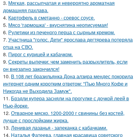
3.
Мягкая, рассыпчатая и невероятно ароматная
домашняя пахлава.
4.
Картофель в сметанно - соевос соусе.
5.
Мясо 'гармошка' - вкуснятина неописуемая!
6.
Рулетики из печеного перца с сырным кремом.
7.
Участница "голос. Дети" ярослава дегтярева потеряла
отца на СВО.
8.
Пирог с курицей и кабачком.
9.
Секреты выпечки: чем заменить разрыхлитель, если
он внезапно закончился!
10.
В 108 лет бразильянка Дона алзира мендес покорила
интернет одним коротким ответом: "Пью Много Кофе и
Никогда не Выходила Замуж".
11.
Брэдли купера засняли на прогулке с дочкой леей в
Нью-йорке.
12.
Отварное мяско. 1200-2000 г свинины без костей,
лучше с прослойками жирка.
13.
Ленивая лазанья - запеканка с кабачками.
14.
Hаталья Фатеева, главная кpаcавица cоветcкого