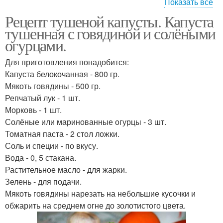
Показать все
Рецепт тушеной капусты. Капуста
Капусты с сосисками
Капуста с мясом
тушенная с говядиной и солёными
огурцами.
Для приготовления понадобится:
Капуста белокочанная - 800 гр.
Цветная капуста
Мякоть говядины - 500 гр.
Репчатый лук - 1 шт.
Морковь - 1 шт.
Солёные или маринованные огурцы - 3 шт.
Томатная паста - 2 стол ложки.
Соль и специи - по вкусу.
Вода - 0, 5 стакана.
Растительное масло - для жарки.
Зелень - для подачи.
Мякоть говядины нарезать на небольшие кусочки и
обжарить на среднем огне до золотистого цвета.