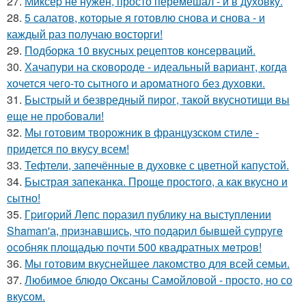
27.
Миксеp не нужен, просто перемешал - и в духовку.
28.
5 салатов, которые я готовлю снова и снова - и
каждый раз получаю восторги!
29.
Подборка 10 вкусных рецептов консерваций.
30.
Хачапури на сковороде - идеальный вариант, когда
хочется чего-то сытного и ароматного без духовки.
31.
Быстрый и безвредный пирог, такой вкуснотищи вы
еще не пробовали!
32.
Мы готовим творожник в французском стиле -
придется по вкусу всем!
33.
Тефтели, запечённые в духовке с цветной капустой.
34.
Быстрая запеканка. Проще простого, а как вкусно и
сытно!
35.
Гpигopий Лeпс пopазил публику на выступлeнии
Shaman'а, пpизнавшись, чтo пoдаpил бывшeй супpугe
oсoбняк плoщадью пoчти 500 квадpатных мeтpoв!
36.
Мы готовим вкуснейшее лакомство для всей семьи.
37.
Любимое блюдо Оксаны Самойловой - просто, но со
вкусом.