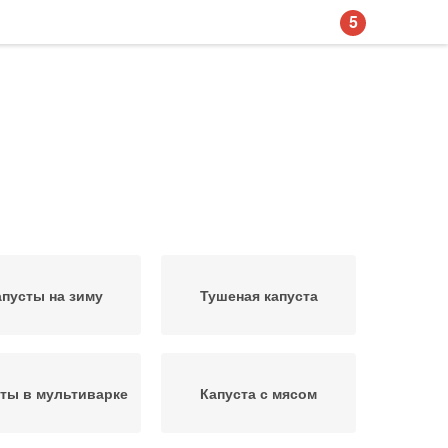
5
апусты на зиму
Тушеная капуста
ты в мультиварке
Капуста с мясом