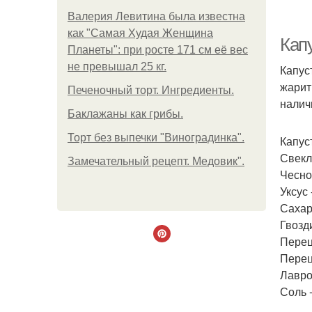
Валерия Левитина была известна
как "Самая Худая Женщина
Капу
Планеты": при росте 171 см её вес
не превышал 25 кг.
Капус
жарит
Печеночный торт. Ингредиенты.
налич
Баклажаны как грибы.
Торт без выпечки "Виноградинка".
Капуст
Свекла
Замечательный рецепт. Медовик".
Чеснок
Уксус 
Сахар 
Гвозди
Перец
Перец
Лавро
Соль -