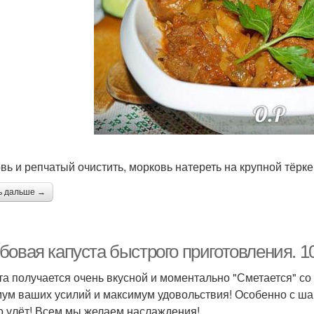
вь и репчатый очистить, морковь натереть на крупной тёрке
ь дальше →
бовая капуста быстрого приготовления. 1
та получается очень вкусной и моментально "Сметается" со
ум ваших усилий и максимум удовольствия! Особенно с ша
о улёт! Всем мы желаем наслаждения!