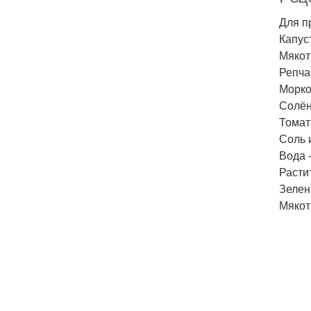
Для п
Капуст
Мякот
Репчат
Морков
Солён
Томатн
Соль и
Вода -
Расти
Зелен
Мякот