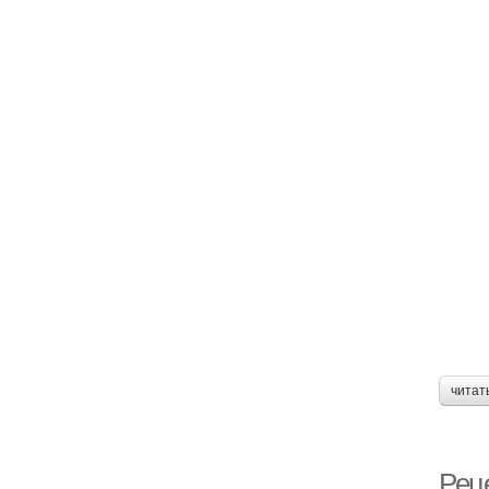
читат
Рец