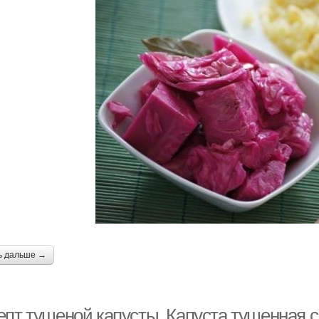
ь дальше →
епт тушеной капусты. Капуста тушенная с