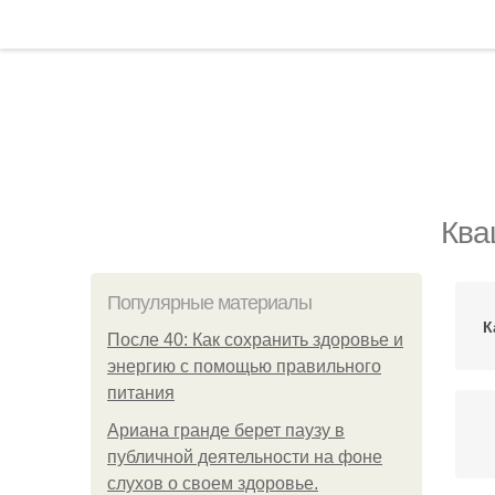
Ква
Популярные материалы
К
После 40: Как сохранить здоровье и
энергию с помощью правильного
питания
Ариана гранде берет паузу в
публичной деятельности на фоне
слухов о своем здоровье.