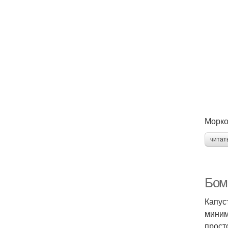
Морко
читат
Бом
Капус
миним
прост