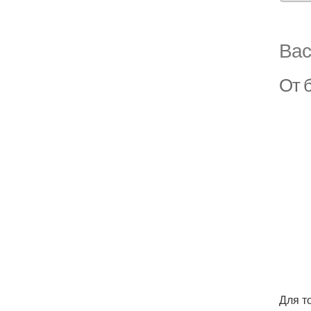
Вас
От б
Для т