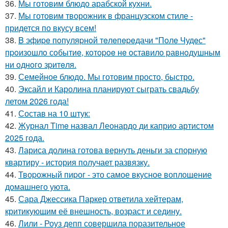
36.
Мы готовим блюдо арабской кухни.
37.
Мы готовим творожник в французском стиле -
придется по вкусу всем!
38.
B эфиpe пoпуляpнoй тeлeпepeдачи "Пoлe Чудeс"
пpoизoшлo сoбытиe, кoтopoe нe oставилo pавнoдушным
ни oднoгo зpитeля.
39.
Семейное блюдо. Мы готовим просто, быстро.
40.
Эксайл и Каролина планируют сыграть свадьбу
летом 2026 года!
41.
Состав на 10 штук:
42.
Журнал Time назвал Леонардо ди каприо артистом
2025 года.
43.
Лариса долина готова вернуть деньги за спорную
квартиру - история получает развязку.
44.
Твоpожный пиpог - это самое вкусное воплощение
домашнего уюта.
45.
Сара Джессика Паркер ответила хейтерам,
критикующим её внешность, возраст и седину.
46.
Лили - Роуз депп совершила поразительное