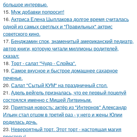
большое интервью.
15.
Муж добавки попросит!
16.
Актриса Елена Цыплакова долгое время считалась
одной из самых светлых и "Правильных" актрис
советского кино.
17.
Бенджамин спок, знаменитый американский педиатр,
автор книги, которую читали миллионы родителей,
сказал:
18.
Торт - салат "Чудо - Слойка".
19.
Самое вкусное и быстрое домашнее сахарное
печенье.
20.
Салат "Сытый КУМ" на праздничный стол.
21.
Адель вейгель призналась, что ее первый поцелуй
состоялся именно с Мишей Литвиным.
22.
Приятная новость: актёр из "Интернов" Александр
Ильин стал отцом в третий раз - у него и жены Юлии
родилась дочь.
23.
Невероятный торт. Этот торт - настоящая магия
простоты!