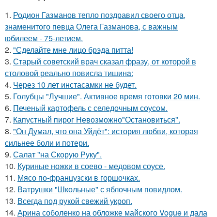
1.
Родион Газманов тепло поздравил своего отца,
знаменитого певца Олега Газманова, с важным
юбилеем - 75-летием.
2.
"Сделайте мне лицо брэда питта!
3.
Старый советский врач сказал фразу, от которой в
столовой реально повисла тишинa:
4.
Через 10 лет инстасамки не будет.
5.
Голубцы "Лучшие". Активное время готовки 20 мин.
6.
Печеный картофель с селедочным соусом.
7.
Капустный пирог Невозможно"Остановиться".
8.
"Он Думал, что она Уйдёт": история любви, которая
сильнее боли и потери.
9.
Салат "на Скорую Руку".
10.
Куриные ножки в соево - медовом соусе.
11.
Мясо по-французски в горшочках.
12.
Ватрушки "Школьные" с яблочным повидлом.
13.
Всегда под рукой свежий укроп.
14.
Арина соболенко на обложке майского Vogue и дала