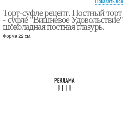
Показать все
Торт-суфле рецепт. Постный торт
Шоколадное суфле
Суфле для торта
- суфле "Вишневое Удовольствие"
шоколадная постная глазурь.
Форма 22 см.
Шоколадный торт
Клубничное суфле
Творожно-фруктовый
Творожное суфле
торт
Суфле с желатином
Творожный торт