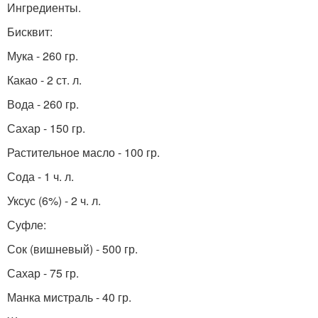
Ингредиенты.
Торт с творожно-
Суфле с ягодами
сливочным суфле
Бисквит:
Мука - 260 гр.
Какао - 2 ст. л.
Суфле с фруктами
Торт с ягодами
Вода - 260 гр.
Сахар - 150 гр.
Растительное масло - 100 гр.
Торт с фруктовым
Суфле без выпечки
Сода - 1 ч. л.
суфле
Уксус (6%) - 2 ч. л.
Суфле:
Сок (вишневый) - 500 гр.
Сахар - 75 гр.
Манка мистраль - 40 гр.