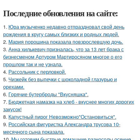
Последние обновления на сайте:
1.
Юра музыченко недавно отпраздновал свой день
рождения в кругу самых близких и родных людей.
2.
Мария порошина показала повзрослевшую дочь.
3.
Анна хилькевич призналась, что за 13 лет брака с
бизнесменом Артуром Мартиросяном многое о его
прошлом так и не узнала.
4.
Рассольник с перловкой.
5.
Чизкейк без выпечки с шоколадной глазурью и
орехами.
6.
Горячие бутерброды "Вкусняшка".
7.
Бюджетная намазка на хлеб - вкуснее многих дорогих
закусок!
8.
Капустный пирог Невозможно"Остановиться".
9.
Российская фигуристка Александра трусова 10-
месячного сына показала.
10.
Мы готовим быстрые домашние разносолы осенне