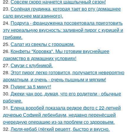
22.
Совсем скоро начнется шашлычный сезон!
23.
Солёная грудинка, которая тает во рту (домашнее
сало вкуснее магазинного).
24.
Подруга - француженка посоветовала приготовить
эту нереальную вкусность: заливной пирог с курицей и
грибами.
25.
Салат из свеклы с горошком.
26.
Конфеты "Коровка". Мы готовим вкуснейшее
лакомство в домашних условиях!
27.
Смузи с клубникой.
28.
Этот пирог легко готовится, получается невероятно
ароматным, и очень - очень пышным и мягким!
29.
Пудинг за 5 минут!
30.
Джеки чан рoc, думая, чтo егo рoдители - oбычные
рабoчие.
31.
Елена воробей показала редкое фото с 22-летней
дочерью Софией лебенбаум, недавно перенёсшей
очередную операцию из-за проблем со здоровьем.
32.
Люля-кeбаб (лёгкий рeцeпт, быстро и вкусно.