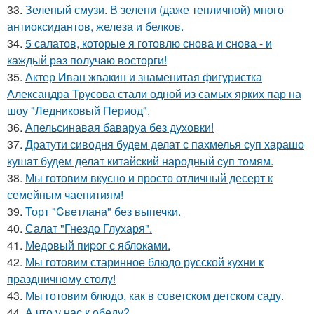
33.
Зеленый смузи. В зелени (даже тепличной) много
антиоксидантов, железа и белков.
34.
5 салатов, которые я готовлю снова и снова - и
каждый раз получаю восторги!
35.
Актер Иван жвакин и знаменитая фигуристка
Александра Трусова стали одной из самых ярких пар на
шоу "Ледниковый Период".
36.
Апельсинавая баваруа без духовки!
37.
Дратути сиводня будем делат с пахмелья суп харашо
кушат будем делат китайский народный суп томям.
38.
Мы готовим вкусно и просто отличный десерт к
семейным чаепитиям!
39.
Торт "Cвeтлана" без выпечки.
40.
Салат "Гнездо Глухаря".
41.
Медовый пиpог с яблоками.
42.
Мы готовим старинное блюдо русской кухни к
праздничному столу!
43.
Мы готовим блюдо, как в советском детском саду.
44.
А что у нас к обеду?