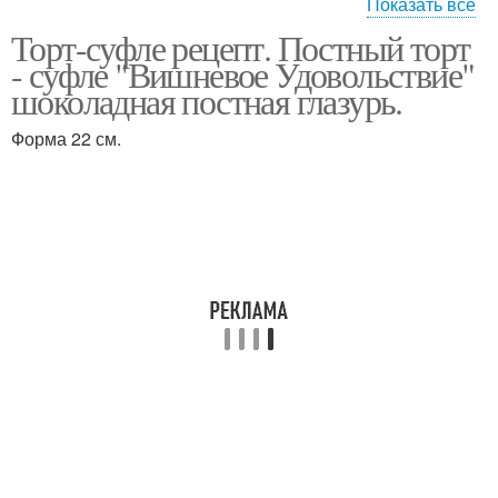
Показать все
Торт-суфле рецепт. Постный торт
Торт с творожным
Творожное суфле
- суфле "Вишневое Удовольствие"
суфле
шоколадная постная глазурь.
Форма 22 см.
Суфле с желатином