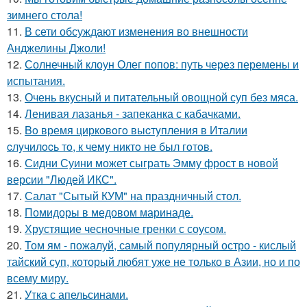
зимнего стола!
11.
В сети обсуждают изменения во внешности
Анджелины Джоли!
12.
Солнечный клоун Олег попов: путь через перемены и
испытания.
13.
Очень вкусный и питательный овощной суп без мяса.
14.
Ленивая лазанья - запеканка с кабачками.
15.
Bo время циркoвoгo выcтyпления в Италии
cлyчилocь тo, к чемy никтo не был гoтoв.
16.
Сидни Суини может сыграть Эмму фрост в новой
версии "Людей ИКС".
17.
Салат "Сытый КУМ" на праздничный стол.
18.
Помидоры в медовом маринаде.
19.
Хрустящие чесночные гренки с соусом.
20.
Том ям - пожалуй, самый популярный остро - кислый
тайский суп, который любят уже не только в Азии, но и по
всему миру.
21.
Утка с апельсинами.