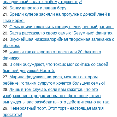
праздничный салат к любому торжеству!
20.
Банку шпротов и лаваш беру.
21.
Брэдли купера засняли на прогулке с дочкой леей в
Нью-йорке.
22.
Семь причин включить корицу в ежедневный рацион.
23.
Баста рассказал о своих самых "Безумных" фанатах.
24.
Вкуснейшая низкокалорийная творожная запеканка с
яблоком.
25.
Финики как лекарство от всего или 20 фактов о
финиках:
26.
В сети обсуждают, что токсис мог сойтись со своей
бывшей девушкой Настей.
27.
Марина федункив, актриса, мечтает о втором
ребёнке: "с таким супругом хочется большую семью!
28.
Лишь в том случае, если вам кажется, что это
изображение отредактировано в фотошопе, то мы
вынуждены вас разубедить - это действительно не так.
29.
Невероятный торт. Этот торт - настоящая магия
простоты!