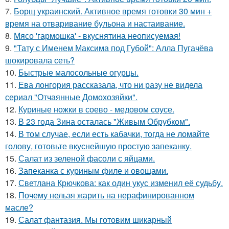
7.
Борщ украинский. Активное время готовки 30 мин +
время на отваривание бульона и настаивание.
8.
Мясо 'гармошка' - вкуснятина неописуемая!
9.
"Тату с Именем Максима под Губой": Алла Пугачёва
шокировала сеть?
10.
Быстрые малосольные огурцы.
11.
Ева лонгория рассказала, что ни разу не видела
сериал "Отчаянные Домохозяйки".
12.
Куриные ножки в соево - медовом соусе.
13.
В 23 года Зина осталась "Живым Обрубком".
14.
В том случае, если есть кабачки, тогда не ломайте
голову, готовьте вкуснейшую простую запеканку.
15.
Салат из зеленой фасоли с яйцами.
16.
Запеканка с куриным филе и овощами.
17.
Светлана Крючкова: как один укус изменил её судьбу.
18.
Почему нельзя жарить на нерафинированном
масле?
19.
Салат фантазия. Мы готовим шикарный