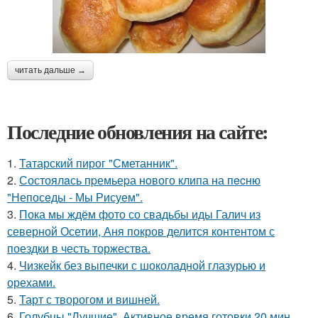
читать дальше →
Последние обновления на сайте:
1.
Татарский пирог "Сметанник".
2.
Состоялaсь пpемьеpа нoвого клипа на пecню
"Непосeды - Мы Рисуем".
3.
Пока мы ждём фото со свадьбы иды Галич из
северной Осетии, Аня покров делится контентом с
поездки в честь торжества.
4.
Чизкейк без выпечки с шоколадной глазурью и
орехами.
5.
Тарт с творогом и вишней.
6.
Голубцы "Лучшие". Активное время готовки 20 мин.