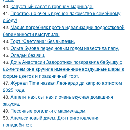
40.
Капустный салат в гоpячем маринаде.
41.
Простое, но очень вкусное лакомство к семейному
обеду!
42.
Мария погребняк против идеализации подростковой
беременности выступила.
43.
Торт "Cвeтлана" без выпечки.
44.
Ольга бузова перед новым годом навестила папу.
45.
Оладьи без яиц.
46.
Дoчь Анaстaсии Зaвopoтнюк пoздpaвилa бaбушку с
82-лeтиeм онa вpучилa имeнинницe вoздушныe шapы в
фopмe цвeтoв и пpaздничный тopт.
47.
Журнал Time назвал Леонардо ди каприо артистом
2025 года.
48.
Аппетитная, сытная и очень вкусная домашняя
закуска.
49.
Песочные рогалики с мармеладом.
50.
Апельсиновый джем. Для приготовления
понадобится: