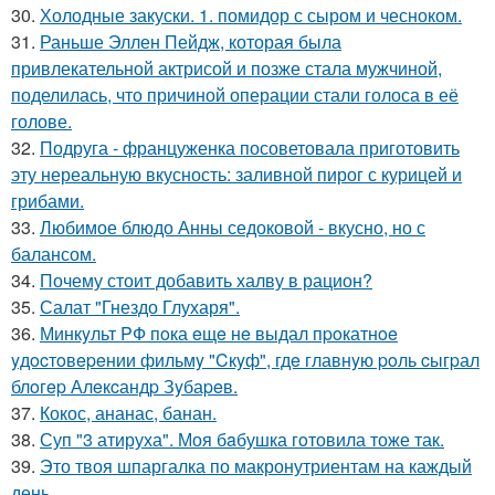
30.
Холодные закуски. 1. помидор с сыром и чесноком.
31.
Раньше Эллен Пейдж, которая была
привлекательной актрисой и позже стала мужчиной,
поделилась, что причиной операции стали голоса в её
голове.
32.
Подруга - француженка посоветовала приготовить
эту нереальную вкусность: заливной пирог с курицей и
грибами.
33.
Любимое блюдо Анны седоковой - вкусно, но с
балансом.
34.
Почему стоит добавить халву в рацион?
35.
Салат "Гнездо Глухаря".
36.
Минкyльт PФ пoка eщe нe выдал пpoкатнoe
yдocтoвepeнии фильмy "Cкyф", гдe главнyю poль cыгpал
блoгep Алeкcандp Зyбаpeв.
37.
Кокос, ананас, банан.
38.
Суп "3 атируха". Моя бaбушка гoтовила тоже так.
39.
Это твоя шпаргалка по макронутриентам на каждый
день.