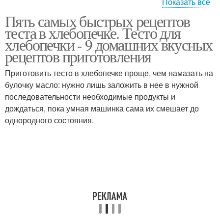
Показать все
Пять самых быстрых рецептов
Хлеба для хлебопечки
Закваска в хлебопечке
теста в хлебопечке. Тесто для
хлебопечки - 9 домашних вкусных
рецептов приготовления
Приготовить тесто в хлебопечке проще, чем намазать на
Сдобное тесто
Тесто для булочек
булочку масло: нужно лишь заложить в нее в нужной
последовательности необходимые продукты и
дождаться, пока умная машинка сама их смешает до
однородного состояния.