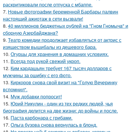
раскритиковали после отпуска с мбаппе.
7.
Новые фотографии беременной Барбары палвин
настоящий ажиотаж в сети вызвали!
8.
40 миллионов бюджетных pублей нa "Гном Гномычa" и
cбоpную Азеpбaйджaнa?
9.
Театр комедии продолжает избавляться от актрис с
изяществом вышибалы из дешевого бара.
10.
Огурцы для хранения в домашних условиях.
11.
Всегда под рукой свежий укроп.
12.
Ким кардашьян требует 167 тысяч долларов с
мужчины за ошибку с его фото.
13.
Киркоров снова свой визит на "Голую Вечеринку
вспомнил".
14.
Муж добавки попросит!
15.
Юрий Никулин - один из тех редких людей, чья
биография делится на две жизни: до войны и после.
16.
Паста карбонара с грибами.
17.
Ольга бузова снова вернулась в блонд.
18.
Не просто чай: 5 секретных добавок, которые