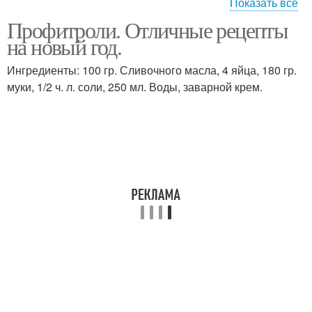
Показать все
Профитроли. Отличные рецепты
Профитроли с
Профитроли с рыбным
на новый год.
консервой
паштетом
Ингредиенты: 100 гр. Сливочного масла, 4 яйца, 180 гр.
муки, 1/2 ч. л. соли, 250 мл. Воды, заварной крем.
Профитроли с
Профитроли с
крабовым салатом
крабовыми палочками