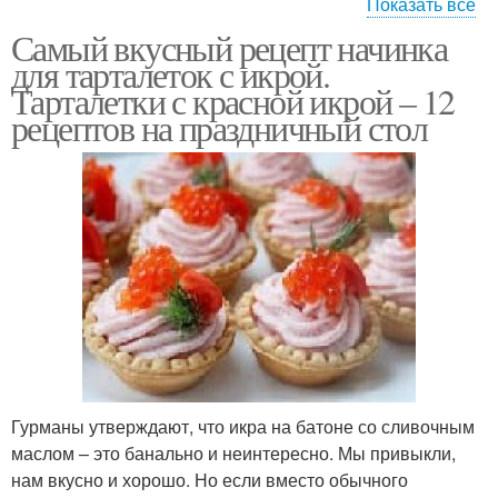
Показать все
Самый вкусный рецепт начинка
Тарталетки с икрой
Начинки в тарталетки
для тарталеток с икрой.
Тарталетки с красной икрой – 12
рецептов на праздничный стол
Тарталетки с
Тарталетки с начинкой
крабовыми палочками
Тарталетки с кремом
Гурманы утверждают, что икра на батоне со сливочным
маслом – это банально и неинтересно. Мы привыкли,
нам вкусно и хорошо. Но если вместо обычного