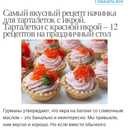
Показать все
Самый вкусный рецепт начинка
Тарталетки с икрой
Тарталетки с плодами
для тарталеток с икрой.
Тарталетки с красной икрой – 12
рецептов на праздничный стол
Тарталетки с
Тарталетки с начинкой
крабовыми палочками
Начинки на
Вкусные начинки
праздничный стол
Тарталетки с кремом
Гурманы утверждают, что икра на батоне со сливочным
маслом – это банально и неинтересно. Мы привыкли,
нам вкусно и хорошо. Но если вместо обычного