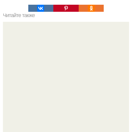
Читайте также
Мясные рецепты для детей до года 1. МЯСНОЕ СУФЛЕ.
с 10 мес. Ингредиенты: нежирное мясо - 50 г.