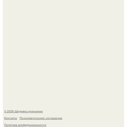
Мария порошина показала повзрослевшую дочь.
Сын Луи де фюнеса, который выбрал свой путь.
© 2026 Шедевры кулинарии
Контакты
Пользовательское соглашение
Политика конфидециальности