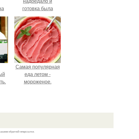
надоедало и
на
готовка была
о
проще.
е.
Самая популярная
ый
еда летом -
ть.
мороженое.
казании обратной гиперссылки.