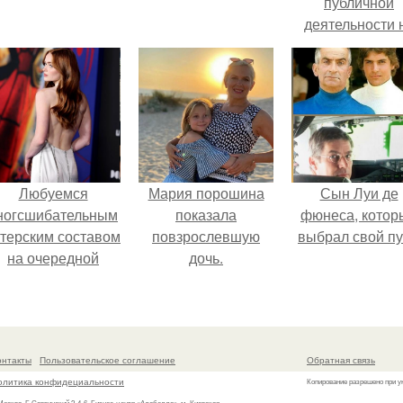
публичной
деятельности 
фоне слухов 
своем здоровь
Любуемся
Мария порошина
Сын Луи де
ногсшибательным
показала
фюнеса, котор
ктерским составом
повзрослевшую
выбрал свой пу
на очередной
дочь.
премьере нового
человека - паука.
онтакты
Пользовательское соглашение
Обратная связь
олитика конфидециальности
Копирование разрешено при у
 Москва, Б.Саввинский 2-4-6, Бизнес-центр «Алабелла», м. Киевская