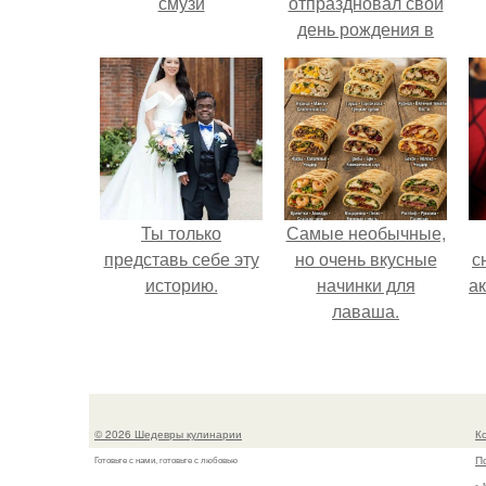
смузи
отпраздновал свой
день рождения в
кругу самых
близких и родных
людей.
Ты только
Самые необычные,
представь себе эту
но очень вкусные
с
историю.
начинки для
а
лаваша.
© 2026 Шедевры кулинарии
К
П
Готовьте с нами, готовьте с любовью
г.