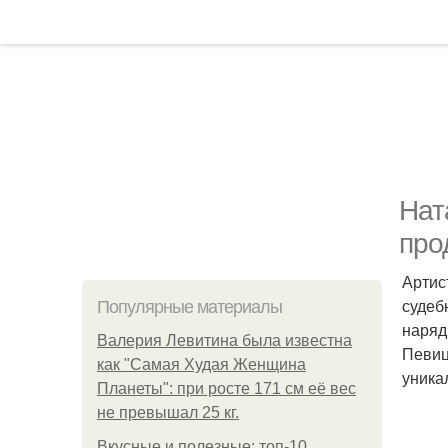
Нат
про
Артис
судеб
Популярные материалы
наряд
Валерия Левитина была известна
Певиц
как "Самая Худая Женщина
уника
Планеты": при росте 171 см её вес
не превышал 25 кг.
Вкусные и полезные: топ-10