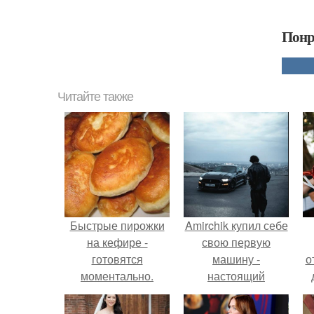
Понр
Читайте также
Быстрые пирожки
Amirchik купил себе
на кефире -
свою первую
готовятся
машину -
о
моментально.
настоящий
автомобиль мечты
для многих