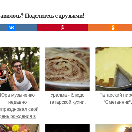
авилось? Поделитесь с друзьями!
Юра музыченко
Уралма - блюдо
Татарский пир
недавно
татарской кухни.
"Сметанник".
тпраздновал свой
день рождения в
кругу самых
близких и родных