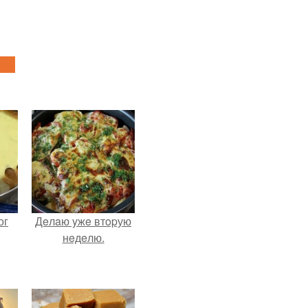
ог
Дeлaю yжe втopую
нeдeлю.