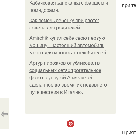
Кабачковая запеканка с фаршем и
при т
помидорами.
Как помочь ребенку при рвоте:
советы для родителей
Amirchik купил себе свою первую
машину - настоящий автомобиль
мечты для многих автолюбителей.
Артур пирожков опубликовал в
социальных сетях трогательное
фото с супругой Анжеликой,
сделанное во время их недавнего
путешествия в Италию.
⇦
Прият