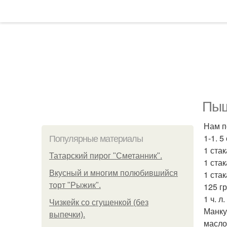
Пыш
Нам п
1-1. 5
Популярные материалы
1 стак
Татарский пирог "Сметанник".
1 ста
Вкусный и многим полюбившийся
1 стак
торт "Рыжик".
125 г
1 ч. л
Чизкейк со сгущенкой (без
Манку
выпечки).
масло