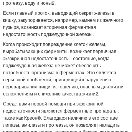
протеазу, воду и ионы
2
.
Если главный проток, выводящий секрет железы в
кишку, закупоривается, например, камнем из желчного
пузыря, возникает вторичная ферментная
недостаточность поджелудочной железы.
Когда происходит повреждение клеток железы,
вырабатывающих ферменты, возникает первичная
экзокринная недостаточность – состояние, когда
поджелудочная железа не может обеспечить
потребность организма в ферментах. Это является
серьезной проблемой, приводящей к нарушению
переваривания пищи, истощению, опасным для жизни
осложнениям и снижению качества жизни
2
.
Средствами первой помощи при экзокринной
недостаточности являются ферментные препараты,
такие как Креон
®
. Благодаря наличию в его составе
липазы, амилазы и протеазы, он позволяет наладить
переваривание жиров, углеводов и белков, компенсируя