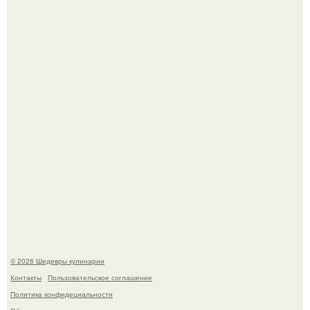
Мария порошина показала повзрослевшую дочь.
Сын Луи де фюнеса, который выбрал свой путь.
© 2026 Шедевры кулинарии
Контакты
Пользовательское соглашение
Политика конфидециальности