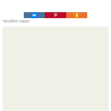
Читайте также
Быстрые пирожки на кефире - готовятся моментально.