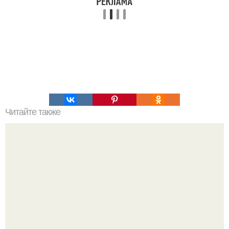
Читайте также
Торт - мусс "Тирамису" с зеркальной глазурью.