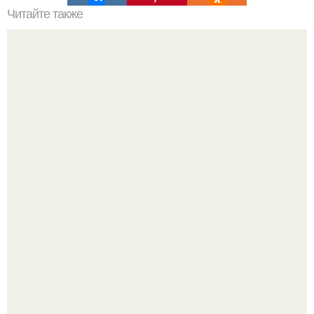
Читайте также
Быстрые пирожки на кефире - готовятся моментально.
Юра музыченко недавно отпраздновал свой день
рождения в кругу самых близких и родных людей.