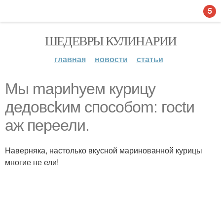
5
ШЕДЕВРЫ КУЛИНАРИИ
главная
новости
статьи
Мы mариhуем куpицу
дедовсkим способоm: госtи
аж переели.
Hаверняка, настолько вкусной маринованной курицы
многие не ели!