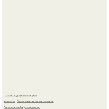
Токсис публично извинился перед генсухой на концерте
крида.
Зендея получила номинацию на премию "Эмми" в
категории "лучшая актриса в драматическом сериале" за
третий сезон "эйфории".
© 2026 Шедевры кулинарии
Контакты
Пользовательское соглашение
Политика конфидециальности