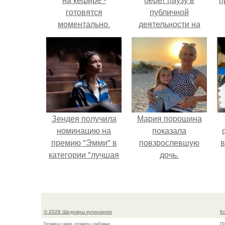
готовятся
публичной
моментально.
деятельности на
фоне слухов о
своем здоровье.
Зендея получила
Мария порошина
номинацию на
показала
премию "Эмми" в
повзрослевшую
в
категории "лучшая
дочь.
актриса в
драматическом
сериале" за третий
сезон "эйфории".
© 2026 Шедевры кулинарии
К
П
Готовьте с нами, готовьте с любовью