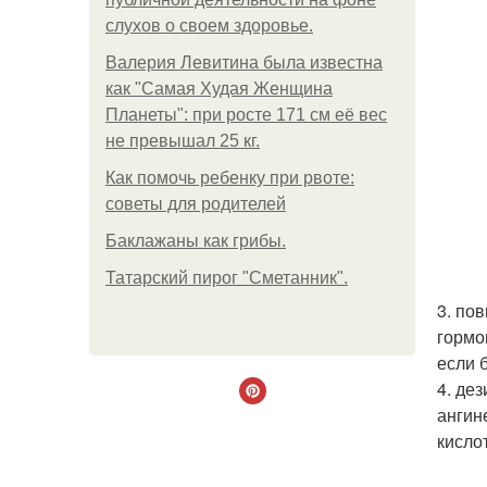
слухов о своем здоровье.
Валерия Левитина была известна
как "Самая Худая Женщина
Планеты": при росте 171 см её вес
не превышал 25 кг.
Как помочь ребенку при рвоте:
советы для родителей
Баклажаны как грибы.
Татарский пирог "Сметанник".
3. по
гормо
если 
4. де
ангин
кисло