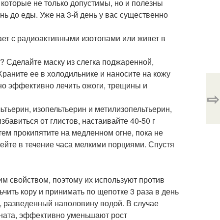
, которые не только допустимы, но и полезны
ень до еды. Уже на 3-й день у вас существенно
тает с радиоактивными изотопами или живет в
я? Сделайте маску из слегка поджаренной,
раните ее в холодильнике и наносите на кожу
но эффективно лечить ожоги, трещины и
⇨
льтьерин, изопельтьерин и метилизопельтьерин,
бавиться от глистов, настаивайте 40-50 г
атем прокипятите на медленном огне, пока не
ейте в течение часа мелкими порциями. Спустя
им свойством, поэтому их используют против
чить кору и принимать по щепотке 3 раза в день
, разведенный наполовину водой. В случае
ната, эффективно уменьшают рост