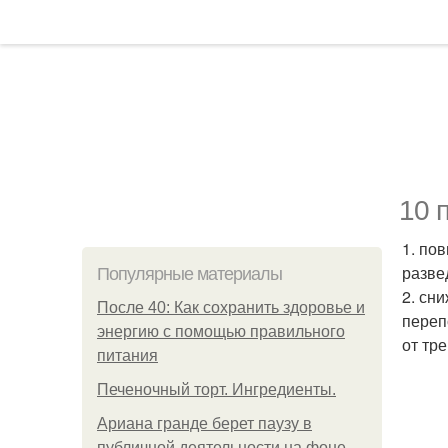
10 
1. по
разве
Популярные материалы
2. сн
После 40: Как сохранить здоровье и
переп
энергию с помощью правильного
от тр
питания
Печеночный торт. Ингредиенты.
Ариана гранде берет паузу в
публичной деятельности на фоне