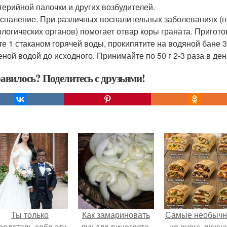
терийной палочки и других возбудителей.
оспаление. При различных воспалительных заболеваниях (поч
ологических органов) помогает отвар коры граната. Пригото
те 1 стаканом горячей воды, прокипятите на водяной бане 3
еной водой до исходного. Принимайте по 50 г 2-3 раза в ден
авилось? Поделитесь с друзьями!
Ты только
Как замариновать
Самые необычн
редставь себе эту
лук для винегрета.
но очень вкус