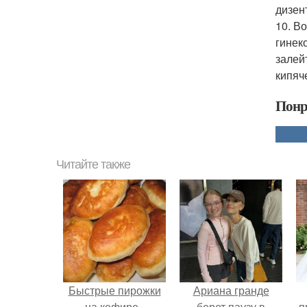
дизен
10. В
гинек
залей
кипяч
Понр
Читайте также
Быстрые пирожки
Ариана гранде
на кефире -
берет паузу в
п