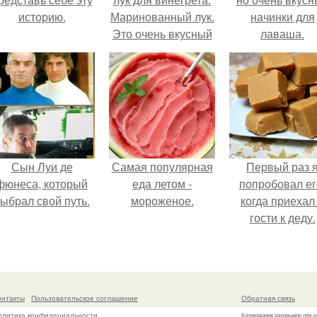
историю.
Маринованный лук.
начинки для
Это очень вкусный
лаваша.
маринованный лук,
подходит к салатам
(винегрет,
квашенная капуста
и. т. д), шашлыку,
первым блюдам,
грибам.
Сын Луи де
Самая популярная
Первый раз 
фюнеса, который
еда летом -
попробовал ег
ыбрал свой путь.
мороженое.
когда приехал
гости к деду.
онтакты
Пользовательское соглашение
Обратная связь
олитика конфидециальности
Копирование разрешено при у