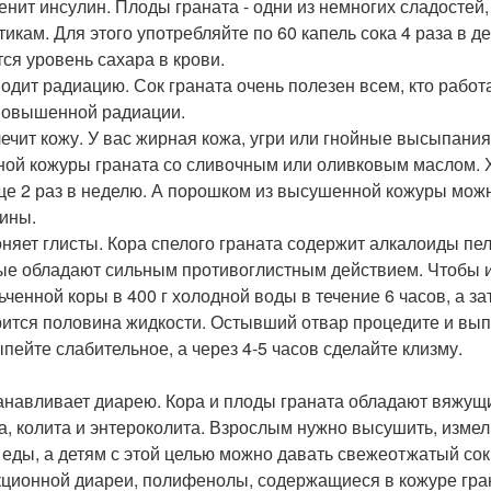
менит инсулин. Плоды граната - одни из немногих сладостей
тикам. Для этого употребляйте по 60 капель сока 4 раза в д
тся уровень сахара в крови.
водит радиацию. Сок граната очень полезен всем, кто рабо
повышенной радиации.
лечит кожу. У вас жирная кожа, угри или гнойные высыпани
ной кожуры граната со сливочным или оливковым маслом. Х
ще 2 раз в неделю. А порошком из высушенной кожуры мож
ины.
гоняет глисты. Кора спелого граната содержит алкалоиды пе
ые обладают сильным противоглистным действием. Чтобы из
ьченной коры в 400 г холодной воды в течение 6 часов, а з
ится половина жидкости. Остывший отвар процедите и вып
ыпейте слабительное, а через 4-5 часов сделайте клизму.
танавливает диарею. Кора и плоды граната обладают вяжущ
а, колита и энтероколита. Взрослым нужно высушить, измель
 еды, а детям с этой целью можно давать свежеотжатый сок
ционной диареи, полифенолы, содержащиеся в кожуре гра