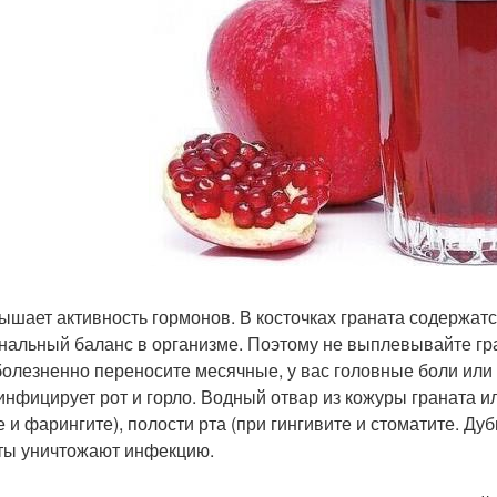
вышает активность гормонов. В косточках граната содержат
нальный баланс в организме. Поэтому не выплевывайте гра
болезненно переносите месячные, у вас головные боли или 
зинфицирует рот и горло. Водный отвар из кожуры граната и
е и фарингите), полости рта (при гингивите и стоматите. Д
ты уничтожают инфекцию.