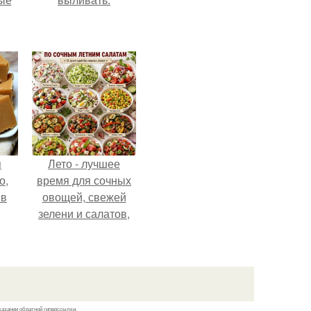
я
Лето - лучшее
о,
время для сочных
 в
овощей, свежей
зелени и салатов,
которые готовятся
буквально за
несколько минут.
казании обратной гиперссылки.