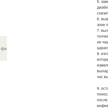
5. за
диабе
снизи
6. вы
зоне 
7. вы
толче
не ча
⇦
царап
8. из
котор
измел
выпар
час в
9. ос
понос
после
инфек