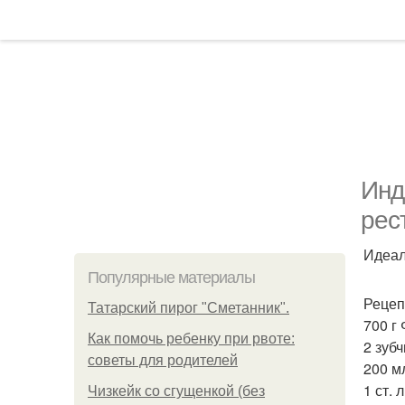
Инд
рес
Идеал
Популярные материалы
Рецеп
Татарский пирог "Сметанник".
700 г
Как помочь ребенку при рвоте:
2 зубч
советы для родителей
200 м
1 ст. 
Чизкейк со сгущенкой (без