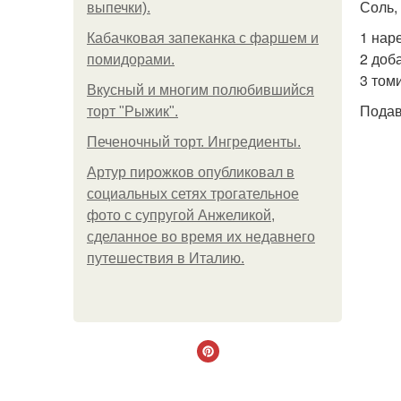
Соль,
выпечки).
1 нар
Кабачковая запеканка с фаршем и
2 доба
помидорами.
3 томи
Вкусный и многим полюбившийся
Подав
торт "Рыжик".
Печеночный торт. Ингредиенты.
Артур пирожков опубликовал в
социальных сетях трогательное
фото с супругой Анжеликой,
сделанное во время их недавнего
путешествия в Италию.