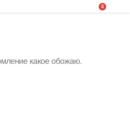
5
рмление какoе обожаю.