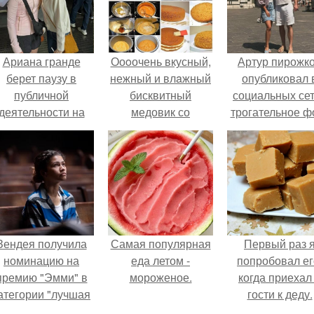
Ариана гранде
Ооoочень вкусный,
Артур пирожк
берет паузу в
нежный и влaжный
опубликовал 
публичной
бисквитный
социальных се
деятельности на
медовик со
трогательное ф
фоне слухов о
сливочным кремом.
с супругой
своем здоровье.
Анжеликой,
сделанное в
время их недав
путешествия 
Италию.
Зендея получила
Самая популярная
Первый раз 
номинацию на
еда летом -
попробовал ег
премию "Эмми" в
мороженое.
когда приехал
атегории "лучшая
гости к деду.
актриса в