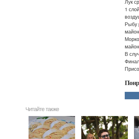
Лук с
1 сло
возду
Рыбу 
майон
Морко
майон
В слу
Финал
Присо
Понр
Читайте также