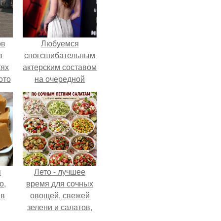
ов
Любуемся
в
сногсшибательным
тях
актерским составом
ото
на очередной
премьере нового
человека - паука.
о
него
в
я
Лето - лучшее
о,
время для сочных
 в
овощей, свежей
зелени и салатов,
которые готовятся