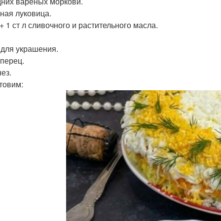
дних вареных моркови.
пная луковица.
 + 1 ст л сливочного и растительного масла.
 для украшения.
 перец.
ез.
товим: