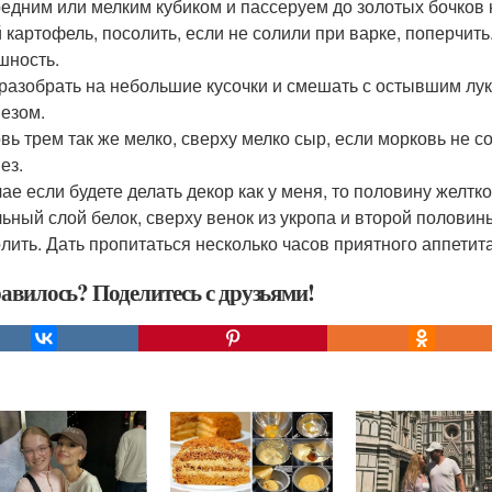
редним или мелким кубиком и пассеруем до золотых бочков 
й картофель, посолить, если не солили при варке, поперчит
шность.
разобрать на небольшие кусочки и смешать с остывшим лук
езом.
вь трем так же мелко, сверху мелко сыр, если морковь не с
ез.
чае если будете делать декор как у меня, то половину желтк
ьный слой белок, сверху венок из укропа и второй половин
лить. Дать пропитаться несколько часов приятного аппетита
авилось? Поделитесь с друзьями!