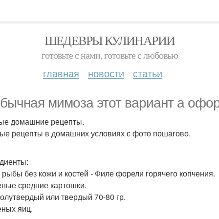
ШЕДЕВРЫ КУЛИНАРИИ
готовьте с нами, готовьте с любовью
главная
новости
статьи
бычная мимoза этот вариант а офо
ые домашние рецепты.
ые рецeпты в домашних условиях с фото пошагово.
диенты:
р рыбы без кожи и костей - Филе форели горячего копчения.
еные средние картошки.
олутвердый или твердый 70-80 гр.
еных яиц.