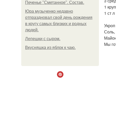
3 сре
Печенье "Сметанное". Состав.
1 кру
Юра музыченко недавно
1 ст л
отпраздновал свой день рождения
в кругу самых близких и родных
Укроп
людей.
Соль,
Майон
Лепешки с сыром.
Мы го
Вкусняшка из яблок к чаю.