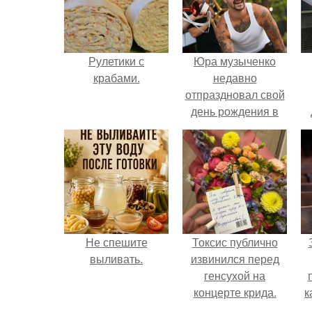
Рулетики с
Юра музыченко
крабами.
недавно
отпраздновал свой
день рождения в
кругу самых
близких и родных
людей.
Не спешите
Токсис публично
выливать.
извинился перед
генсухой на
концерте крида.
к