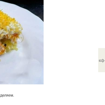
⇨
тделяем.