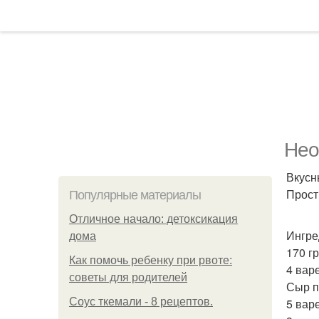
Нео
Вкусн
Прост
Популярные материалы
Отличное начало: детоксикация
Ингре
дома
170 г
Как помочь ребенку при рвоте:
4 вар
советы для родителей
Сыр п
Соус ткемали - 8 рецептов.
5 вар